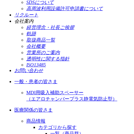
SDSについて
高周波利用設備許可申請書について
リクルート
会社案内
経営理念・社長ご挨拶
軌跡
取扱商品一覧
会社概要
営業所のご案内
透明性に関する指針
ISO13485
お問い合わせ
一般・患者の皆さま
MDI用吸入補助スペーサー
（エアロチャンバープラス静電気防止型）
医療関係の皆さま
商品情報
カテゴリから探す
一覧（商品群）