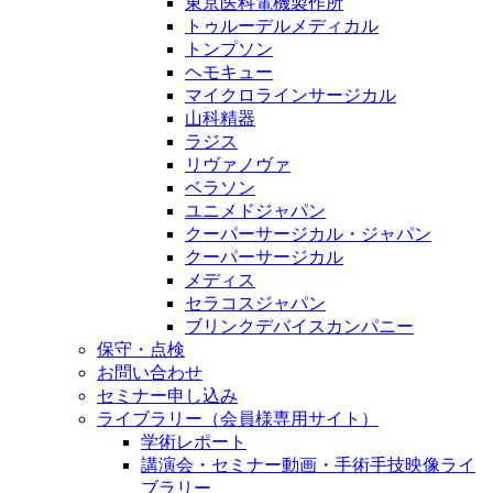
東京医科電機製作所
トゥルーデルメディカル
トンプソン
ヘモキュー
マイクロラインサージカル
山科精器
ラジス
リヴァノヴァ
ベラソン
ユニメドジャパン
クーパーサージカル・ジャパン
クーパーサージカル
メディス
セラコスジャパン
ブリンクデバイスカンパニー
保守・点検
お問い合わせ
セミナー申し込み
ライブラリー（会員様専用サイト）
学術レポート
講演会・セミナー動画・手術手技映像ライ
ブラリー