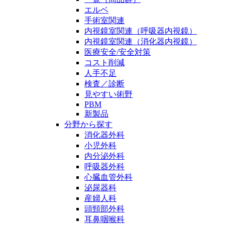
エルベ
手術室関連
内視鏡室関連（呼吸器内視鏡）
内視鏡室関連（消化器内視鏡）
医療安全/安全対策
コスト削減
人手不足
検査／診断
見やすい術野
PBM
新製品
分野から探す
消化器外科
小児外科
内分泌外科
呼吸器外科
心臓血管外科
泌尿器科
産婦人科
頭頸部外科
耳鼻咽喉科