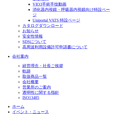
VIO3手術手技動画
消化器内視鏡・呼吸器内視鏡向け特設ペー
ジ
Uniportal VATS 特設ページ
カタログダウンロード
お知らせ
安全性情報
SDSについて
高周波利用設備許可申請書について
会社案内
経営理念・社長ご挨拶
軌跡
取扱商品一覧
会社概要
営業所のご案内
透明性に関する指針
ISO13485
ホーム
イベント・ニュース