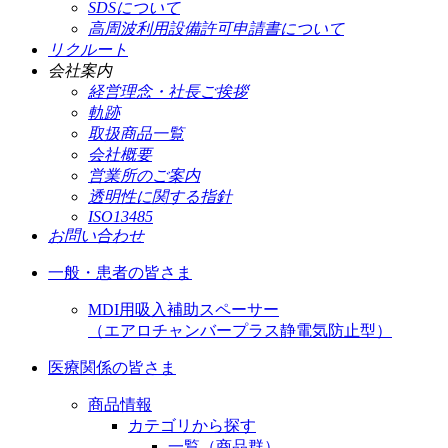
SDSについて
高周波利用設備許可申請書について
リクルート
会社案内
経営理念・社長ご挨拶
軌跡
取扱商品一覧
会社概要
営業所のご案内
透明性に関する指針
ISO13485
お問い合わせ
一般・患者の皆さま
MDI用吸入補助スペーサー
（エアロチャンバープラス静電気防止型）
医療関係の皆さま
商品情報
カテゴリから探す
一覧（商品群）