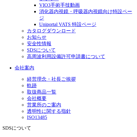
VIO3手術手技動画
消化器内視鏡・呼吸器内視鏡向け特設ペー
ジ
Uniportal VATS 特設ページ
カタログダウンロード
お知らせ
安全性情報
SDSについて
高周波利用設備許可申請書について
会社案内
経営理念・社長ご挨拶
軌跡
取扱商品一覧
会社概要
営業所のご案内
透明性に関する指針
ISO13485
SDSについて