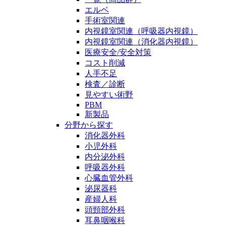
エルベ
手術室関連
内視鏡室関連（呼吸器内視鏡）
内視鏡室関連（消化器内視鏡）
医療安全/安全対策
コスト削減
人手不足
検査／診断
見やすい術野
PBM
新製品
分野から探す
消化器外科
小児外科
内分泌外科
呼吸器外科
心臓血管外科
泌尿器科
産婦人科
頭頸部外科
耳鼻咽喉科