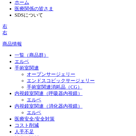
ホーム
医療関係の皆さま
SDSについて
右
右
商品情報
一覧（商品群）
エルベ
手術室関連
オープンサージェリー
エンドスコピックサージェリー
手術室関連消耗品（CG）
内視鏡室関連（呼吸器内視鏡）
エルベ
内視鏡室関連（消化器内視鏡）
エルベ
医療安全/安全対策
コスト削減
人手不足