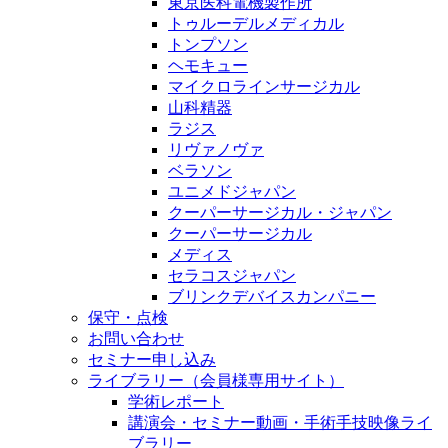
東京医科電機製作所
トゥルーデルメディカル
トンプソン
ヘモキュー
マイクロラインサージカル
山科精器
ラジス
リヴァノヴァ
ベラソン
ユニメドジャパン
クーパーサージカル・ジャパン
クーパーサージカル
メディス
セラコスジャパン
ブリンクデバイスカンパニー
保守・点検
お問い合わせ
セミナー申し込み
ライブラリー（会員様専用サイト）
学術レポート
講演会・セミナー動画・手術手技映像ライ
ブラリー