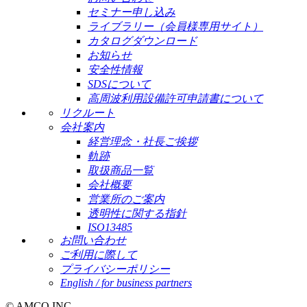
セミナー申し込み
ライブラリー（会員様専用サイト）
カタログダウンロード
お知らせ
安全性情報
SDSについて
高周波利用設備許可申請書について
リクルート
会社案内
経営理念・社長ご挨拶
軌跡
取扱商品一覧
会社概要
営業所のご案内
透明性に関する指針
ISO13485
お問い合わせ
ご利用に際して
プライバシーポリシー
English / for business partners
© AMCO INC.