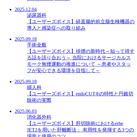
2025.12.04
泌尿器科
【ユーザーズボイス】経直腸的前立腺生検機器の
導入と感染症への取り組み
2025.09.18
手術全般
【ユーザーズボイス】排煙の新時代～知って得す
る話を語り合おう～ 当院におけるサージカルス
モーク無煙運動の推進について ～患者やスタッ
フが安心できる環境を目指して～
2025.09.18
婦人科
【ユーザーズボイス】endoCUT®の特性と円錐切
除術の実際
2025.06.03
消化器外科
【ユーザーズボイス】肝切除術におけるerbe
JET2を用いた肝離断法： 有用性を発揮する3つの
場面と使用のコツ