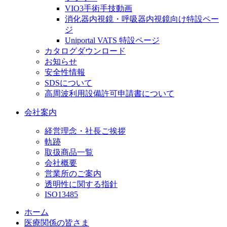
VIO3手術手技動画
消化器内視鏡・呼吸器内視鏡向け特設ペー
ジ
Uniportal VATS 特設ページ
カタログダウンロード
お知らせ
安全性情報
SDSについて
高周波利用設備許可申請書について
会社案内
経営理念・社長ご挨拶
軌跡
取扱商品一覧
会社概要
営業所のご案内
透明性に関する指針
ISO13485
ホーム
医療関係の皆さま