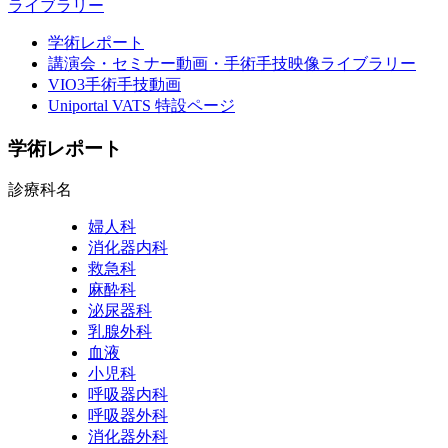
ライブラリー
学術レポート
講演会・セミナー動画・手術手技映像ライブラリー
VIO3手術手技動画
Uniportal VATS 特設ページ
学術レポート
診療科名
婦人科
消化器内科
救急科
麻酔科
泌尿器科
乳腺外科
血液
小児科
呼吸器内科
呼吸器外科
消化器外科