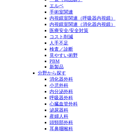
エルベ
手術室関連
内視鏡室関連（呼吸器内視鏡）
内視鏡室関連（消化器内視鏡）
医療安全/安全対策
コスト削減
人手不足
検査／診断
見やすい術野
PBM
新製品
分野から探す
消化器外科
小児外科
内分泌外科
呼吸器外科
心臓血管外科
泌尿器科
産婦人科
頭頸部外科
耳鼻咽喉科