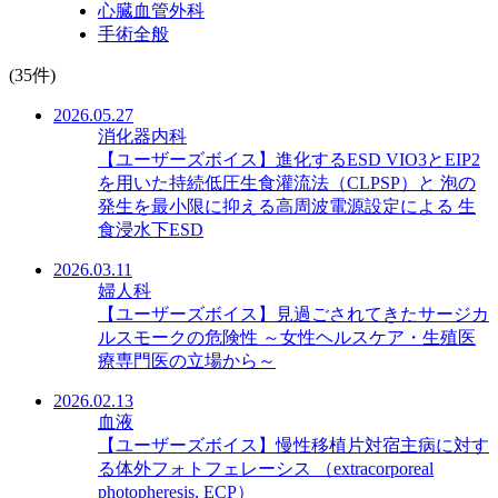
心臓血管外科
手術全般
(35件)
2026.05.27
消化器内科
【ユーザーズボイス】進化するESD VIO3とEIP2
を用いた持続低圧生食灌流法（CLPSP）と 泡の
発生を最小限に抑える高周波電源設定による 生
食浸水下ESD
2026.03.11
婦人科
【ユーザーズボイス】見過ごされてきたサージカ
ルスモークの危険性 ～女性ヘルスケア・生殖医
療専門医の立場から～
2026.02.13
血液
【ユーザーズボイス】慢性移植片対宿主病に対す
る体外フォトフェレーシス （extracorporeal
photopheresis, ECP）