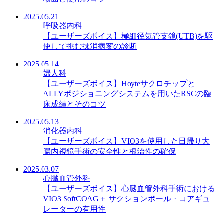
2025.05.21
呼吸器内科
【ユーザーズボイス】極細径気管支鏡(UTB)を駆
使して挑む抹消病変の診断
2025.05.14
婦人科
【ユーザーズボイス】Hoyteサクロチップと
ALLYポジショニングシステムを用いたRSCの臨
床成績とそのコツ
2025.05.13
消化器内科
【ユーザーズボイス】VIO3を使用した日帰り大
腸内視鏡手術の安全性と根治性の確保
2025.03.07
心臓血管外科
【ユーザーズボイス】心臓血管外科手術における
VIO3 SoftCOAG＋ サクションボール・コアギュ
レーターの有用性