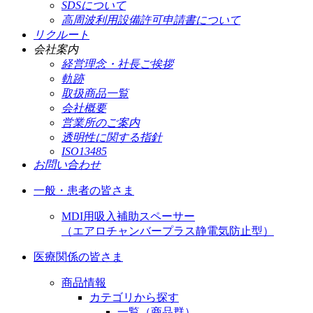
SDSについて
高周波利用設備許可申請書について
リクルート
会社案内
経営理念・社長ご挨拶
軌跡
取扱商品一覧
会社概要
営業所のご案内
透明性に関する指針
ISO13485
お問い合わせ
一般・患者の皆さま
MDI用吸入補助スペーサー
（エアロチャンバープラス静電気防止型）
医療関係の皆さま
商品情報
カテゴリから探す
一覧（商品群）