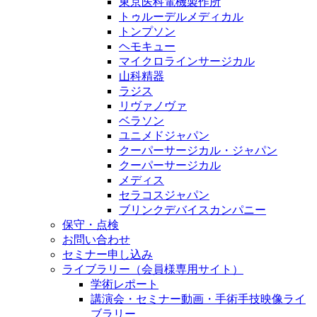
東京医科電機製作所
トゥルーデルメディカル
トンプソン
ヘモキュー
マイクロラインサージカル
山科精器
ラジス
リヴァノヴァ
ベラソン
ユニメドジャパン
クーパーサージカル・ジャパン
クーパーサージカル
メディス
セラコスジャパン
ブリンクデバイスカンパニー
保守・点検
お問い合わせ
セミナー申し込み
ライブラリー（会員様専用サイト）
学術レポート
講演会・セミナー動画・手術手技映像ライ
ブラリー