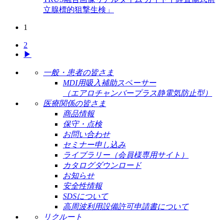
立腺標的狙撃生検」
1
2
▶
一般・患者の皆さま
MDI用吸入補助スペーサー
（エアロチャンバープラス静電気防止型）
医療関係の皆さま
商品情報
保守・点検
お問い合わせ
セミナー申し込み
ライブラリー（会員様専用サイト）
カタログダウンロード
お知らせ
安全性情報
SDSについて
高周波利用設備許可申請書について
リクルート