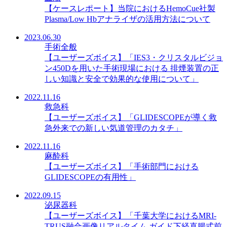
【ケースレポート】当院におけるHemoCue社製
Plasma/Low Hbアナライザの活用方法について
2023.06.30
手術全般
【ユーザーズボイス】「IES3・クリスタルビジョ
ン450Dを用いた手術現場における 排煙装置の正
しい知識と安全で効果的な使用について」
2022.11.16
救急科
【ユーザーズボイス】「GLIDESCOPEが導く救
急外来での新しい気道管理のカタチ」
2022.11.16
麻酔科
【ユーザーズボイス】「手術部門における
GLIDESCOPEの有用性」
2022.09.15
泌尿器科
【ユーザーズボイス】「千葉大学におけるMRI-
TRUS融合画像リアルタイム ガイド下経直腸式前