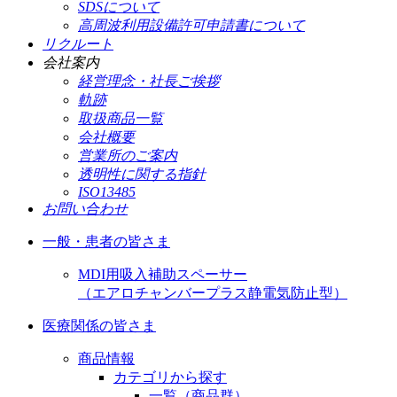
SDSについて
高周波利用設備許可申請書について
リクルート
会社案内
経営理念・社長ご挨拶
軌跡
取扱商品一覧
会社概要
営業所のご案内
透明性に関する指針
ISO13485
お問い合わせ
一般・患者の皆さま
MDI用吸入補助スペーサー
（エアロチャンバープラス静電気防止型）
医療関係の皆さま
商品情報
カテゴリから探す
一覧（商品群）