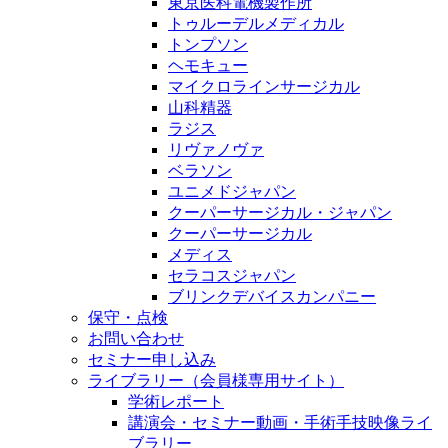
東京医科電機製作所
トゥルーデルメディカル
トンプソン
ヘモキュー
マイクロラインサージカル
山科精器
ラジス
リヴァノヴァ
ベラソン
ユニメドジャパン
クーパーサージカル・ジャパン
クーパーサージカル
メディス
セラコスジャパン
ブリンクデバイスカンパニー
保守・点検
お問い合わせ
セミナー申し込み
ライブラリー（会員様専用サイト）
学術レポート
講演会・セミナー動画・手術手技映像ライ
ブラリー