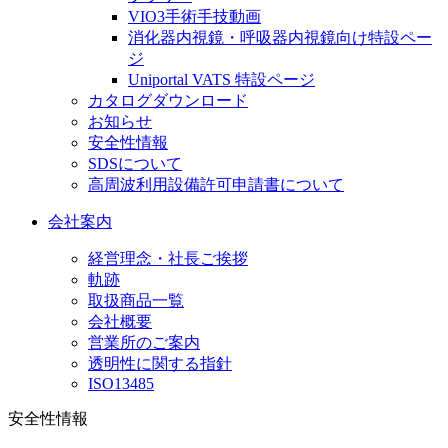
VIO3手術手技動画
消化器内視鏡・呼吸器内視鏡向け特設ペー
ジ
Uniportal VATS 特設ページ
カタログダウンロード
お知らせ
安全性情報
SDSについて
高周波利用設備許可申請書について
会社案内
経営理念・社長ご挨拶
軌跡
取扱商品一覧
会社概要
営業所のご案内
透明性に関する指針
ISO13485
安全性情報