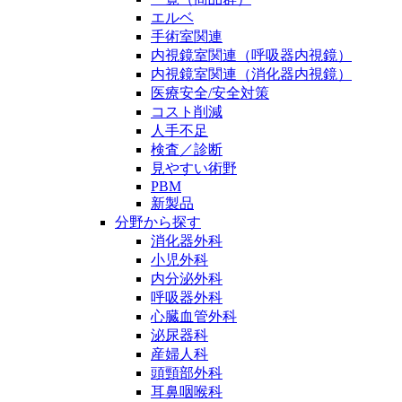
エルベ
手術室関連
内視鏡室関連（呼吸器内視鏡）
内視鏡室関連（消化器内視鏡）
医療安全/安全対策
コスト削減
人手不足
検査／診断
見やすい術野
PBM
新製品
分野から探す
消化器外科
小児外科
内分泌外科
呼吸器外科
心臓血管外科
泌尿器科
産婦人科
頭頸部外科
耳鼻咽喉科