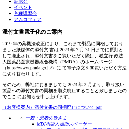
展示会
イベント
各種講習会
アムコフェア
添付文書電子化のご案内
2019 年の薬機法改正により、これまで製品に同梱しており
ました紙媒体の添付文 書は 2023 年 7 月 31 日までに原則と
して廃止され、添付文書をご覧いただく際は、独立行 政法
人医薬品医療機器総合機構（PMDA）のホームページ
（https://www.pmda.go.jp/）に て電子添文を閲覧いただく方法
に切り替わります。
そのため、弊社におきましても 2023 年 2 月より、取り扱い
製品への添付文書の同梱を順次廃止することと致しましたの
でここ にお知らせ申し上げます。
（お客様案内）添付文書の同梱廃止について.pdf
一般・患者の皆さま
MDI用吸入補助スペーサー