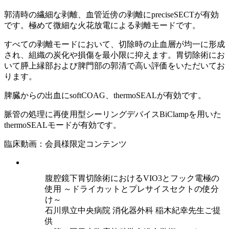
郭清時の繊細な剥離、血管近傍の剥離にpreciseSECTが有効
です。極めて微細な火花放電による剥離モードです。
すべての剥離モードにおいて、切除時の止血層が均一に形成
され、組織の炭化や損傷を最小限に抑えます。胃切除術にお
いて膵上縁部および脾門部の郭清で高い評価をいただいてお
ります。
脾臓からの出血にsoftCOAG、thermoSEALが有効です。
脈管の処理に再使用型シーリングデバイスBiClampを用いた
thermoSEALモードが有効です。
臨床動画：会員様限定コンテンツ
腹腔鏡下胃切除術におけるVIO3とフック電極の
使用 ～ドライカットとプレサイスセクトの使分
け～
石川県立中央病院 消化器外科 稲木紀幸先生ご提
供