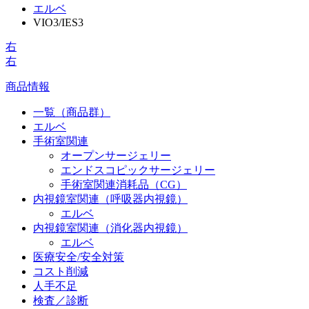
エルベ
VIO3/IES3
右
右
商品情報
一覧（商品群）
エルベ
手術室関連
オープンサージェリー
エンドスコピックサージェリー
手術室関連消耗品（CG）
内視鏡室関連（呼吸器内視鏡）
エルベ
内視鏡室関連（消化器内視鏡）
エルベ
医療安全/安全対策
コスト削減
人手不足
検査／診断