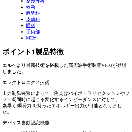
整形外科
救急
麻酔科
皮膚科
眼科
手術部
ME部
ポイント1
製品特徴
エルベより最新技術を搭載した高周波手術装置VIO3が登場
しました。
エレクトロニクス技術
出力制御装置によって、例えばバイポーラリセクションやソ
フト凝固時に起こる変化するインピーダンスに対して、
素早く'瞬発力'を持ったエネルギー出力が可能となりまし
た。
デバイス自動認識機能