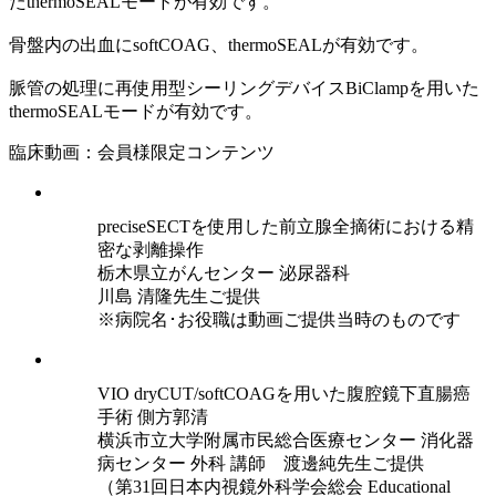
たthermoSEALモードが有効です。
骨盤内の出血にsoftCOAG、thermoSEALが有効です。
脈管の処理に再使用型シーリングデバイスBiClampを用いた
thermoSEALモードが有効です。
臨床動画：会員様限定コンテンツ
preciseSECTを使用した前立腺全摘術における精
密な剥離操作
栃木県立がんセンター 泌尿器科
川島 清隆先生ご提供
※病院名･お役職は動画ご提供当時のものです
VIO dryCUT/softCOAGを用いた腹腔鏡下直腸癌
手術 側方郭清
横浜市立大学附属市民総合医療センター 消化器
病センター 外科 講師 渡邊純先生ご提供
（第31回日本内視鏡外科学会総会 Educational