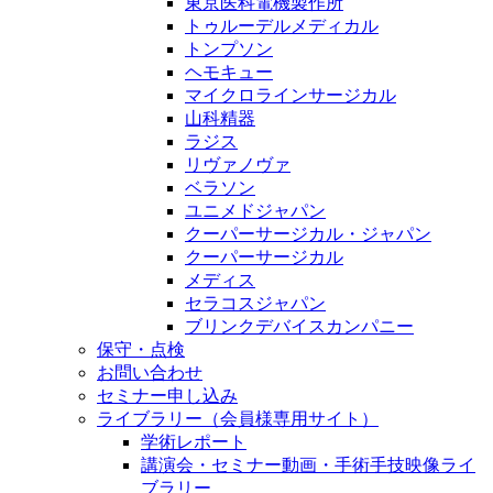
東京医科電機製作所
トゥルーデルメディカル
トンプソン
ヘモキュー
マイクロラインサージカル
山科精器
ラジス
リヴァノヴァ
ベラソン
ユニメドジャパン
クーパーサージカル・ジャパン
クーパーサージカル
メディス
セラコスジャパン
ブリンクデバイスカンパニー
保守・点検
お問い合わせ
セミナー申し込み
ライブラリー（会員様専用サイト）
学術レポート
講演会・セミナー動画・手術手技映像ライ
ブラリー