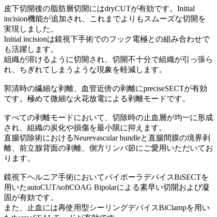
皮下切開後の脂肪層切開にはdryCUTが有効です。Initial
incision機能が追加され、これまでよりもスムーズな切開を
実現しました。
Initial incisionは鏡視下手術でのフック電極との組み合わせで
も活躍します。
組織が溶けるように切開され、切開不十分で組織が引っ張ら
れ、ちぎれてしまうような現象を軽減します。
郭清時の繊細な剥離、血管近傍の剥離にpreciseSECTが有効
です。極めて微細な火花放電による剥離モードです。
すべての剥離モードにおいて、切除時の止血層が均一に形成
され、組織の炭化や損傷を最小限に抑えます。
直腸切除術におけるNeurevascular bundleと直腸間膜の境界剥
離、前立腺背面の剥離、側方リンパ節にご愛用いただいてお
ります。
鏡視下ヘルニア手術においてバイポーラデバイスBiSECTを
用いたautoCUT/softCOAG Bipolarによる素早い切開および凝
固が有効です。
また、止血には再使用型シーリングデバイスBiClampを用い