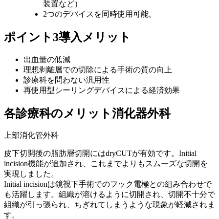
装置など）
2つのデバイスを同時使用可能。
ポイント3
導入メリット
出血量の低減
理想剥離層での切除による手術の質の向上
診療科を問わない汎用性
再使用型シーリングデバイスによる経済効果
各診療科のメリット
消化器外科
上部消化管外科
皮下切開後の脂肪層切開にはdryCUTが有効です。Initial
incision機能が追加され、これまでよりもスムーズな切開を
実現しました。
Initial incisionは鏡視下手術でのフック電極との組み合わせで
も活躍します。組織が溶けるように切開され、切開不十分で
組織が引っ張られ、ちぎれてしまうような現象が軽減されま
す。