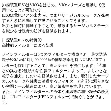
排煙装置IES3はVIO3をはじめ、VIOシリーズと連動して使
用することが可能です。
IES3は電気メスの出力時、つまりサージカルスモークが発生
するときに連動して作動させることができます。
出力と同時に排煙することで、飛散するサージカルスモーク
を減少させ視野の妨げも軽減されます。
排煙装置IES3の特長①
高性能フィルターによる防護
メインフィルターは5つのフィルターで構成され、最大透過
粒子径0.1㎛に対し99.9995%の捕集効率を持つULPA-15フィ
1,2
ルターを採用することで、高い安全性を提供します。
粗
さの異なる2種類の活性炭フィルターによって、より小さな
粒子を捕え、においを軽減させます。また、吸引したサージ
カルスモークを確実に濾過するフィルターと外部に漏らさな
い密閉シール構造により、高い気密性を実現しています。
また、メインフィルターへの液体や組織等の粗い粒子の侵入
は、プレフィルター(HEPAフィルター)で防ぐことができま
す。