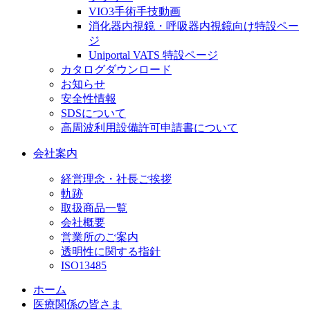
VIO3手術手技動画
消化器内視鏡・呼吸器内視鏡向け特設ペー
ジ
Uniportal VATS 特設ページ
カタログダウンロード
お知らせ
安全性情報
SDSについて
高周波利用設備許可申請書について
会社案内
経営理念・社長ご挨拶
軌跡
取扱商品一覧
会社概要
営業所のご案内
透明性に関する指針
ISO13485
ホーム
医療関係の皆さま