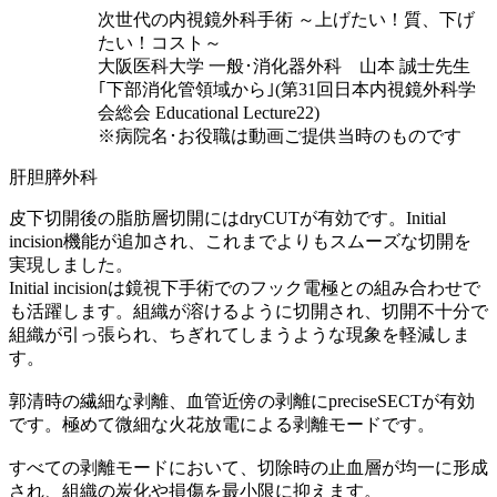
次世代の内視鏡外科手術 ～上げたい！質、下げ
たい！コスト～
大阪医科大学 一般･消化器外科 山本 誠士先生
｢下部消化管領域から｣(第31回日本内視鏡外科学
会総会 Educational Lecture22)
※病院名･お役職は動画ご提供当時のものです
肝胆膵外科
皮下切開後の脂肪層切開にはdryCUTが有効です。Initial
incision機能が追加され、これまでよりもスムーズな切開を
実現しました。
Initial incisionは鏡視下手術でのフック電極との組み合わせで
も活躍します。組織が溶けるように切開され、切開不十分で
組織が引っ張られ、ちぎれてしまうような現象を軽減しま
す。
郭清時の繊細な剥離、血管近傍の剥離にpreciseSECTが有効
です。極めて微細な火花放電による剥離モードです。
すべての剥離モードにおいて、切除時の止血層が均一に形成
され、組織の炭化や損傷を最小限に抑えます。