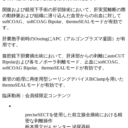
開腹および鏡視下手術の肝切除術において、肝実質離断の際
の動静脈および組織に潜り込んだ血管からの出血に対して
softCOAG、softCOAG Bipolar、thermoSEALモードが有効で
す。
肝嚢胞手術時のOozingにAPC（アルゴンプラズマ凝固）が有
用です。
腹腔鏡下胆嚢摘出術において、肝床部からの剥離にautoCUT
Bipolarおよび各モノポーラ剥離モード、止血にsoftCOAG、
softCOAG Bipolar、thermoSEALモードが有効です。
脈管の処理に再使用型シーリングデバイスBiClampを用いた
thermoSEALモードが有効です。
臨床動画：会員様限定コンテンツ
preciseSECTを使用した前立腺全摘術における精
密な剥離操作
栃木県立がんセンター 泌尿器科