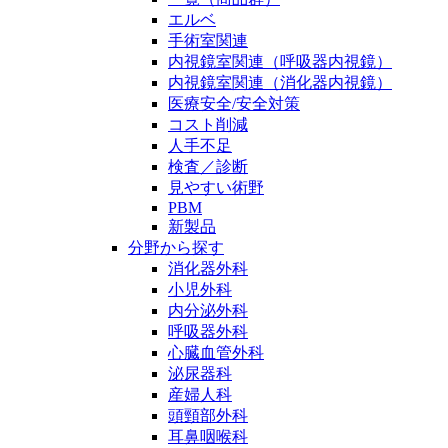
エルベ
手術室関連
内視鏡室関連（呼吸器内視鏡）
内視鏡室関連（消化器内視鏡）
医療安全/安全対策
コスト削減
人手不足
検査／診断
見やすい術野
PBM
新製品
分野から探す
消化器外科
小児外科
内分泌外科
呼吸器外科
心臓血管外科
泌尿器科
産婦人科
頭頸部外科
耳鼻咽喉科