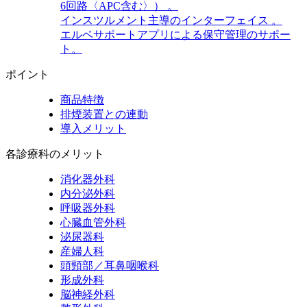
6回路〈APC含む〉） 。
インスツルメント主導のインターフェイス 。
エルベサポートアプリによる保守管理のサポー
ト。
ポイント
商品特徴
排煙装置との連動
導入メリット
各診療科のメリット
消化器外科
内分泌外科
呼吸器外科
心臓血管外科
泌尿器科
産婦人科
頭頸部／耳鼻咽喉科
形成外科
脳神経外科