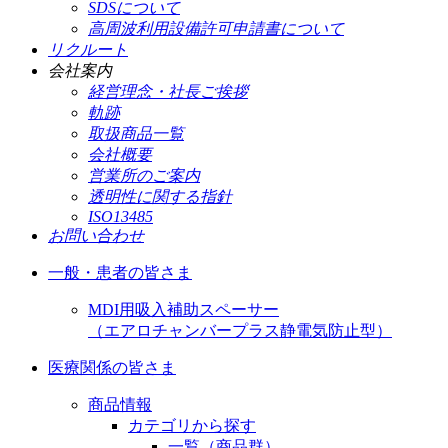
SDSについて
高周波利用設備許可申請書について
リクルート
会社案内
経営理念・社長ご挨拶
軌跡
取扱商品一覧
会社概要
営業所のご案内
透明性に関する指針
ISO13485
お問い合わせ
一般・患者の皆さま
MDI用吸入補助スペーサー
（エアロチャンバープラス静電気防止型）
医療関係の皆さま
商品情報
カテゴリから探す
一覧（商品群）