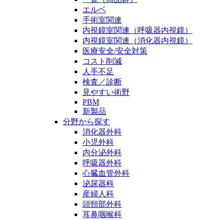
エルベ
手術室関連
内視鏡室関連（呼吸器内視鏡）
内視鏡室関連（消化器内視鏡）
医療安全/安全対策
コスト削減
人手不足
検査／診断
見やすい術野
PBM
新製品
分野から探す
消化器外科
小児外科
内分泌外科
呼吸器外科
心臓血管外科
泌尿器科
産婦人科
頭頸部外科
耳鼻咽喉科