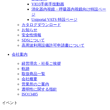
VIO3手術手技動画
消化器内視鏡・呼吸器内視鏡向け特設ペー
ジ
Uniportal VATS 特設ページ
カタログダウンロード
お知らせ
安全性情報
SDSについて
高周波利用設備許可申請書について
会社案内
経営理念・社長ご挨拶
軌跡
取扱商品一覧
会社概要
営業所のご案内
透明性に関する指針
ISO13485
イベント