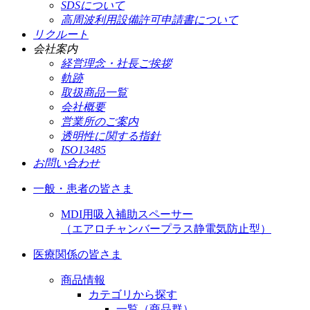
SDSについて
高周波利用設備許可申請書について
リクルート
会社案内
経営理念・社長ご挨拶
軌跡
取扱商品一覧
会社概要
営業所のご案内
透明性に関する指針
ISO13485
お問い合わせ
一般・患者の皆さま
MDI用吸入補助スペーサー
（エアロチャンバープラス静電気防止型）
医療関係の皆さま
商品情報
カテゴリから探す
一覧（商品群）