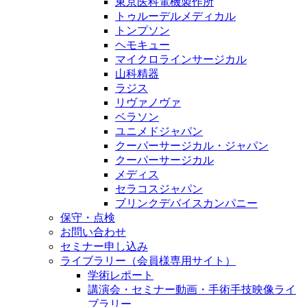
東京医科電機製作所
トゥルーデルメディカル
トンプソン
ヘモキュー
マイクロラインサージカル
山科精器
ラジス
リヴァノヴァ
ベラソン
ユニメドジャパン
クーパーサージカル・ジャパン
クーパーサージカル
メディス
セラコスジャパン
ブリンクデバイスカンパニー
保守・点検
お問い合わせ
セミナー申し込み
ライブラリー（会員様専用サイト）
学術レポート
講演会・セミナー動画・手術手技映像ライ
ブラリー