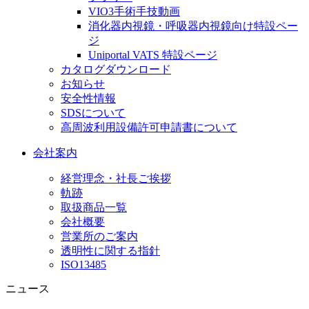
VIO3手術手技動画
消化器内視鏡・呼吸器内視鏡向け特設ペー
ジ
Uniportal VATS 特設ページ
カタログダウンロード
お知らせ
安全性情報
SDSについて
高周波利用設備許可申請書について
会社案内
経営理念・社長ご挨拶
軌跡
取扱商品一覧
会社概要
営業所のご案内
透明性に関する指針
ISO13485
ニュース