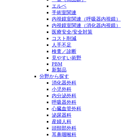
エルベ
手術室関連
内視鏡室関連（呼吸器内視鏡）
内視鏡室関連（消化器内視鏡）
医療安全/安全対策
コスト削減
人手不足
検査／診断
見やすい術野
PBM
新製品
分野から探す
消化器外科
小児外科
内分泌外科
呼吸器外科
心臓血管外科
泌尿器科
産婦人科
頭頸部外科
耳鼻咽喉科