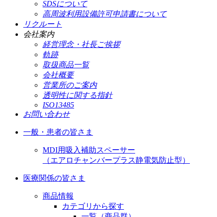
SDSについて
高周波利用設備許可申請書について
リクルート
会社案内
経営理念・社長ご挨拶
軌跡
取扱商品一覧
会社概要
営業所のご案内
透明性に関する指針
ISO13485
お問い合わせ
一般・患者の皆さま
MDI用吸入補助スペーサー
（エアロチャンバープラス静電気防止型）
医療関係の皆さま
商品情報
カテゴリから探す
一覧（商品群）