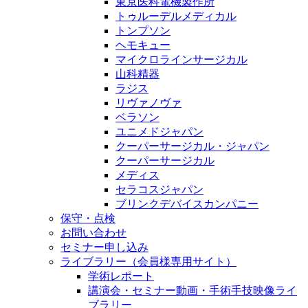
東京医科電機製作所
トゥルーデルメディカル
トンプソン
ヘモキュー
マイクロラインサージカル
山科精器
ラジス
リヴァノヴァ
ベラソン
ユニメドジャパン
クーパーサージカル・ジャパン
クーパーサージカル
メディス
セラコスジャパン
ブリンクデバイスカンパニー
保守・点検
お問い合わせ
セミナー申し込み
ライブラリー（会員様専用サイト）
学術レポート
講演会・セミナー動画・手術手技映像ライ
ブラリー