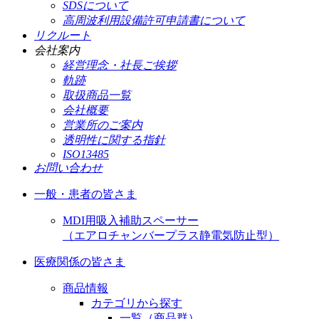
SDSについて
高周波利用設備許可申請書について
リクルート
会社案内
経営理念・社長ご挨拶
軌跡
取扱商品一覧
会社概要
営業所のご案内
透明性に関する指針
ISO13485
お問い合わせ
一般・患者の皆さま
MDI用吸入補助スペーサー
（エアロチャンバープラス静電気防止型）
医療関係の皆さま
商品情報
カテゴリから探す
一覧（商品群）