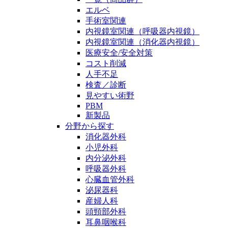
エルベ
手術室関連
内視鏡室関連（呼吸器内視鏡）
内視鏡室関連（消化器内視鏡）
医療安全/安全対策
コスト削減
人手不足
検査／診断
見やすい術野
PBM
新製品
分野から探す
消化器外科
小児外科
内分泌外科
呼吸器外科
心臓血管外科
泌尿器科
産婦人科
頭頸部外科
耳鼻咽喉科