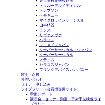
東京医科電機製作所
トゥルーデルメディカル
トンプソン
ヘモキュー
マイクロラインサージカル
山科精器
ラジス
リヴァノヴァ
ベラソン
ユニメドジャパン
クーパーサージカル・ジャパン
クーパーサージカル
メディス
セラコスジャパン
ブリンクデバイスカンパニー
保守・点検
お問い合わせ
セミナー申し込み
ライブラリー（会員様専用サイト）
学術レポート
講演会・セミナー動画・手術手技映像ライ
ブラリー