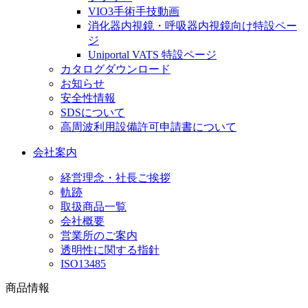
VIO3手術手技動画
消化器内視鏡・呼吸器内視鏡向け特設ペー
ジ
Uniportal VATS 特設ページ
カタログダウンロード
お知らせ
安全性情報
SDSについて
高周波利用設備許可申請書について
会社案内
経営理念・社長ご挨拶
軌跡
取扱商品一覧
会社概要
営業所のご案内
透明性に関する指針
ISO13485
商品情報