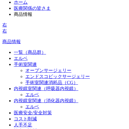
ホーム
医療関係の皆さま
商品情報
右
右
商品情報
一覧（商品群）
エルベ
手術室関連
オープンサージェリー
エンドスコピックサージェリー
手術室関連消耗品（CG）
内視鏡室関連（呼吸器内視鏡）
エルベ
内視鏡室関連（消化器内視鏡）
エルベ
医療安全/安全対策
コスト削減
人手不足