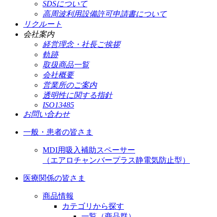
SDSについて
高周波利用設備許可申請書について
リクルート
会社案内
経営理念・社長ご挨拶
軌跡
取扱商品一覧
会社概要
営業所のご案内
透明性に関する指針
ISO13485
お問い合わせ
一般・患者の皆さま
MDI用吸入補助スペーサー
（エアロチャンバープラス静電気防止型）
医療関係の皆さま
商品情報
カテゴリから探す
一覧（商品群）