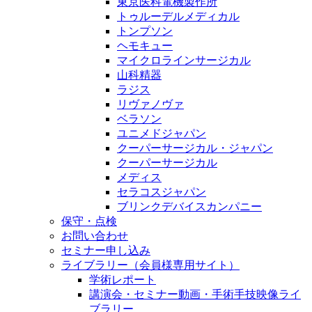
東京医科電機製作所
トゥルーデルメディカル
トンプソン
ヘモキュー
マイクロラインサージカル
山科精器
ラジス
リヴァノヴァ
ベラソン
ユニメドジャパン
クーパーサージカル・ジャパン
クーパーサージカル
メディス
セラコスジャパン
ブリンクデバイスカンパニー
保守・点検
お問い合わせ
セミナー申し込み
ライブラリー（会員様専用サイト）
学術レポート
講演会・セミナー動画・手術手技映像ライ
ブラリー