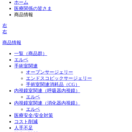
ホーム
医療関係の皆さま
商品情報
右
右
商品情報
一覧（商品群）
エルベ
手術室関連
オープンサージェリー
エンドスコピックサージェリー
手術室関連消耗品（CG）
内視鏡室関連（呼吸器内視鏡）
エルベ
内視鏡室関連（消化器内視鏡）
エルベ
医療安全/安全対策
コスト削減
人手不足