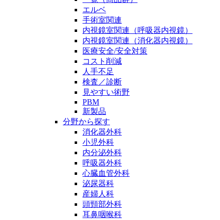
エルベ
手術室関連
内視鏡室関連（呼吸器内視鏡）
内視鏡室関連（消化器内視鏡）
医療安全/安全対策
コスト削減
人手不足
検査／診断
見やすい術野
PBM
新製品
分野から探す
消化器外科
小児外科
内分泌外科
呼吸器外科
心臓血管外科
泌尿器科
産婦人科
頭頸部外科
耳鼻咽喉科