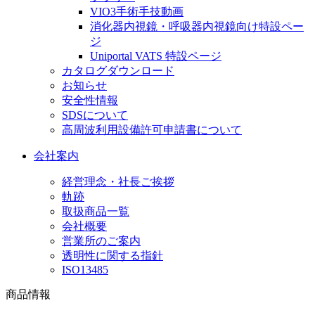
VIO3手術手技動画
消化器内視鏡・呼吸器内視鏡向け特設ペー
ジ
Uniportal VATS 特設ページ
カタログダウンロード
お知らせ
安全性情報
SDSについて
高周波利用設備許可申請書について
会社案内
経営理念・社長ご挨拶
軌跡
取扱商品一覧
会社概要
営業所のご案内
透明性に関する指針
ISO13485
商品情報