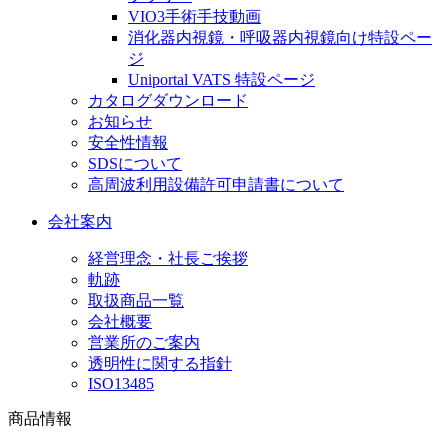
VIO3手術手技動画
消化器内視鏡・呼吸器内視鏡向け特設ペー
ジ
Uniportal VATS 特設ページ
カタログダウンロード
お知らせ
安全性情報
SDSについて
高周波利用設備許可申請書について
会社案内
経営理念・社長ご挨拶
軌跡
取扱商品一覧
会社概要
営業所のご案内
透明性に関する指針
ISO13485
商品情報