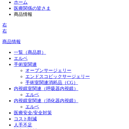
ホーム
医療関係の皆さま
商品情報
右
右
商品情報
一覧（商品群）
エルベ
手術室関連
オープンサージェリー
エンドスコピックサージェリー
手術室関連消耗品（CG）
内視鏡室関連（呼吸器内視鏡）
エルベ
内視鏡室関連（消化器内視鏡）
エルベ
医療安全/安全対策
コスト削減
人手不足