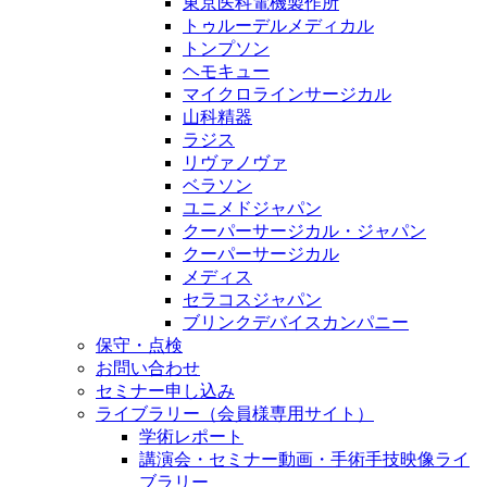
東京医科電機製作所
トゥルーデルメディカル
トンプソン
ヘモキュー
マイクロラインサージカル
山科精器
ラジス
リヴァノヴァ
ベラソン
ユニメドジャパン
クーパーサージカル・ジャパン
クーパーサージカル
メディス
セラコスジャパン
ブリンクデバイスカンパニー
保守・点検
お問い合わせ
セミナー申し込み
ライブラリー（会員様専用サイト）
学術レポート
講演会・セミナー動画・手術手技映像ライ
ブラリー