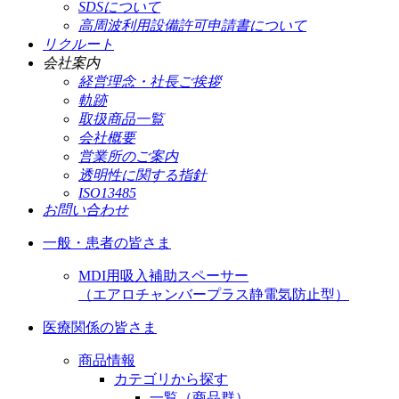
SDSについて
高周波利用設備許可申請書について
リクルート
会社案内
経営理念・社長ご挨拶
軌跡
取扱商品一覧
会社概要
営業所のご案内
透明性に関する指針
ISO13485
お問い合わせ
一般・患者の皆さま
MDI用吸入補助スペーサー
（エアロチャンバープラス静電気防止型）
医療関係の皆さま
商品情報
カテゴリから探す
一覧（商品群）