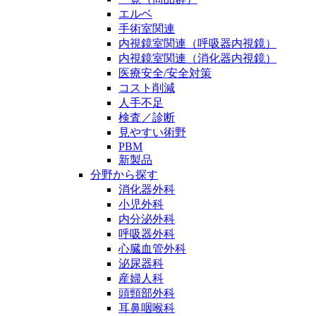
エルベ
手術室関連
内視鏡室関連（呼吸器内視鏡）
内視鏡室関連（消化器内視鏡）
医療安全/安全対策
コスト削減
人手不足
検査／診断
見やすい術野
PBM
新製品
分野から探す
消化器外科
小児外科
内分泌外科
呼吸器外科
心臓血管外科
泌尿器科
産婦人科
頭頸部外科
耳鼻咽喉科