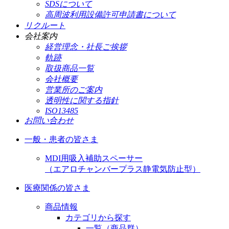
SDSについて
高周波利用設備許可申請書について
リクルート
会社案内
経営理念・社長ご挨拶
軌跡
取扱商品一覧
会社概要
営業所のご案内
透明性に関する指針
ISO13485
お問い合わせ
一般・患者の皆さま
MDI用吸入補助スペーサー
（エアロチャンバープラス静電気防止型）
医療関係の皆さま
商品情報
カテゴリから探す
一覧（商品群）