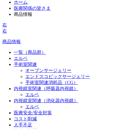
ホーム
医療関係の皆さま
商品情報
右
右
商品情報
一覧（商品群）
エルベ
手術室関連
オープンサージェリー
エンドスコピックサージェリー
手術室関連消耗品（CG）
内視鏡室関連（呼吸器内視鏡）
エルベ
内視鏡室関連（消化器内視鏡）
エルベ
医療安全/安全対策
コスト削減
人手不足