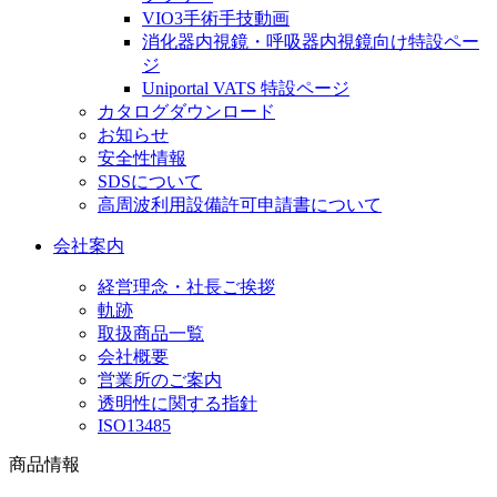
VIO3手術手技動画
消化器内視鏡・呼吸器内視鏡向け特設ペー
ジ
Uniportal VATS 特設ページ
カタログダウンロード
お知らせ
安全性情報
SDSについて
高周波利用設備許可申請書について
会社案内
経営理念・社長ご挨拶
軌跡
取扱商品一覧
会社概要
営業所のご案内
透明性に関する指針
ISO13485
商品情報