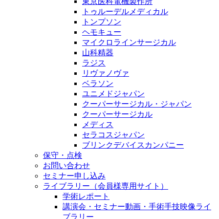
東京医科電機製作所
トゥルーデルメディカル
トンプソン
ヘモキュー
マイクロラインサージカル
山科精器
ラジス
リヴァノヴァ
ベラソン
ユニメドジャパン
クーパーサージカル・ジャパン
クーパーサージカル
メディス
セラコスジャパン
ブリンクデバイスカンパニー
保守・点検
お問い合わせ
セミナー申し込み
ライブラリー（会員様専用サイト）
学術レポート
講演会・セミナー動画・手術手技映像ライ
ブラリー