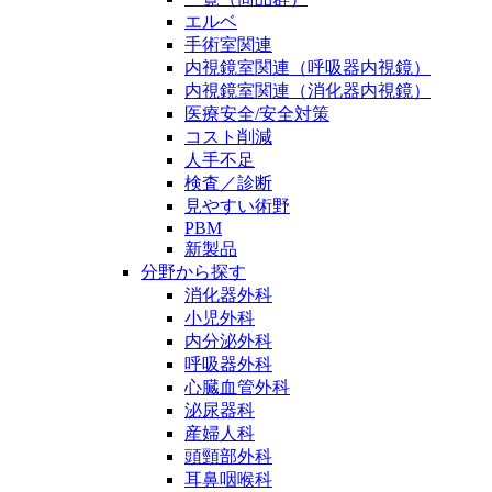
エルベ
手術室関連
内視鏡室関連（呼吸器内視鏡）
内視鏡室関連（消化器内視鏡）
医療安全/安全対策
コスト削減
人手不足
検査／診断
見やすい術野
PBM
新製品
分野から探す
消化器外科
小児外科
内分泌外科
呼吸器外科
心臓血管外科
泌尿器科
産婦人科
頭頸部外科
耳鼻咽喉科