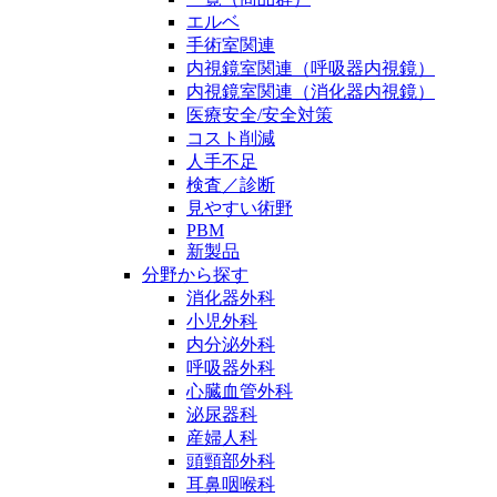
エルベ
手術室関連
内視鏡室関連（呼吸器内視鏡）
内視鏡室関連（消化器内視鏡）
医療安全/安全対策
コスト削減
人手不足
検査／診断
見やすい術野
PBM
新製品
分野から探す
消化器外科
小児外科
内分泌外科
呼吸器外科
心臓血管外科
泌尿器科
産婦人科
頭頸部外科
耳鼻咽喉科