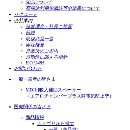
SDSについて
高周波利用設備許可申請書について
リクルート
会社案内
経営理念・社長ご挨拶
軌跡
取扱商品一覧
会社概要
営業所のご案内
透明性に関する指針
ISO13485
お問い合わせ
一般・患者の皆さま
MDI用吸入補助スペーサー
（エアロチャンバープラス静電気防止型）
医療関係の皆さま
商品情報
カテゴリから探す
一覧（商品群）