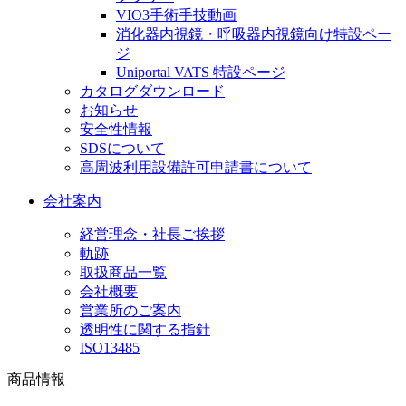
VIO3手術手技動画
消化器内視鏡・呼吸器内視鏡向け特設ペー
ジ
Uniportal VATS 特設ページ
カタログダウンロード
お知らせ
安全性情報
SDSについて
高周波利用設備許可申請書について
会社案内
経営理念・社長ご挨拶
軌跡
取扱商品一覧
会社概要
営業所のご案内
透明性に関する指針
ISO13485
商品情報