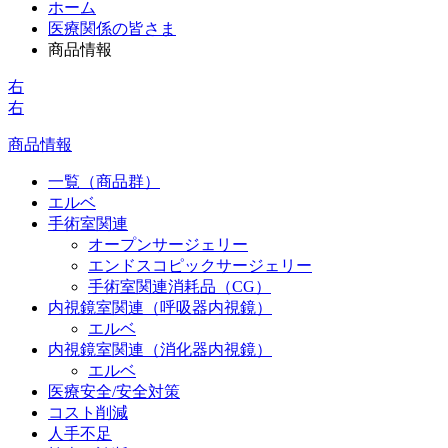
ホーム
医療関係の皆さま
商品情報
右
右
商品情報
一覧（商品群）
エルベ
手術室関連
オープンサージェリー
エンドスコピックサージェリー
手術室関連消耗品（CG）
内視鏡室関連（呼吸器内視鏡）
エルベ
内視鏡室関連（消化器内視鏡）
エルベ
医療安全/安全対策
コスト削減
人手不足