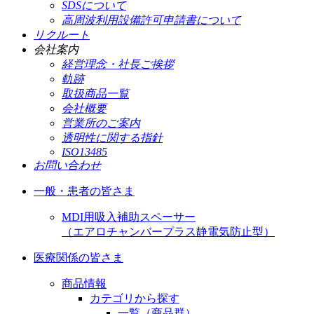
SDSについて
高周波利用設備許可申請書について
リクルート
会社案内
経営理念・社長ご挨拶
軌跡
取扱商品一覧
会社概要
営業所のご案内
透明性に関する指針
ISO13485
お問い合わせ
一般・患者の皆さま
MDI用吸入補助スペーサー
（エアロチャンバープラス静電気防止型）
医療関係の皆さま
商品情報
カテゴリから探す
一覧（商品群）