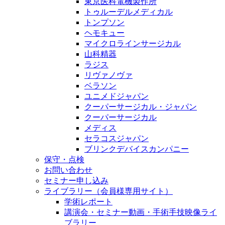
東京医科電機製作所
トゥルーデルメディカル
トンプソン
ヘモキュー
マイクロラインサージカル
山科精器
ラジス
リヴァノヴァ
ベラソン
ユニメドジャパン
クーパーサージカル・ジャパン
クーパーサージカル
メディス
セラコスジャパン
ブリンクデバイスカンパニー
保守・点検
お問い合わせ
セミナー申し込み
ライブラリー（会員様専用サイト）
学術レポート
講演会・セミナー動画・手術手技映像ライ
ブラリー