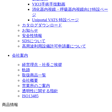
VIO3手術手技動画
消化器内視鏡・呼吸器内視鏡向け特設ペー
ジ
Uniportal VATS 特設ページ
カタログダウンロード
お知らせ
安全性情報
SDSについて
高周波利用設備許可申請書について
会社案内
経営理念・社長ご挨拶
軌跡
取扱商品一覧
会社概要
営業所のご案内
透明性に関する指針
ISO13485
商品情報