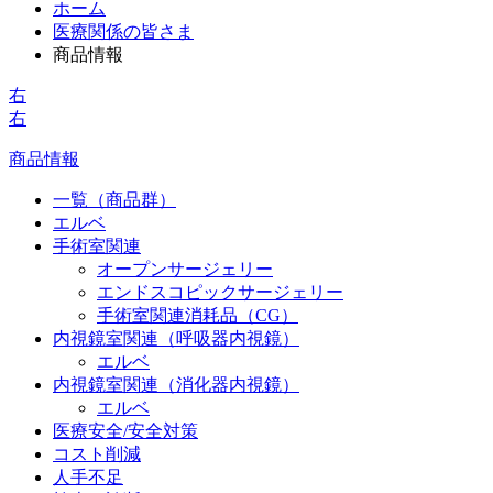
ホーム
医療関係の皆さま
商品情報
右
右
商品情報
一覧（商品群）
エルベ
手術室関連
オープンサージェリー
エンドスコピックサージェリー
手術室関連消耗品（CG）
内視鏡室関連（呼吸器内視鏡）
エルベ
内視鏡室関連（消化器内視鏡）
エルベ
医療安全/安全対策
コスト削減
人手不足