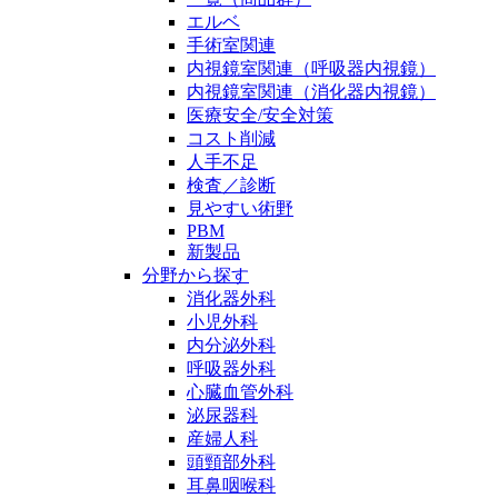
エルベ
手術室関連
内視鏡室関連（呼吸器内視鏡）
内視鏡室関連（消化器内視鏡）
医療安全/安全対策
コスト削減
人手不足
検査／診断
見やすい術野
PBM
新製品
分野から探す
消化器外科
小児外科
内分泌外科
呼吸器外科
心臓血管外科
泌尿器科
産婦人科
頭頸部外科
耳鼻咽喉科