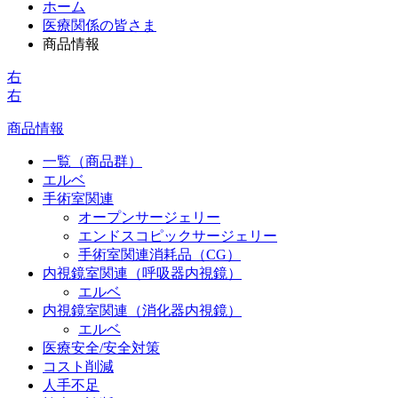
ホーム
医療関係の皆さま
商品情報
右
右
商品情報
一覧（商品群）
エルベ
手術室関連
オープンサージェリー
エンドスコピックサージェリー
手術室関連消耗品（CG）
内視鏡室関連（呼吸器内視鏡）
エルベ
内視鏡室関連（消化器内視鏡）
エルベ
医療安全/安全対策
コスト削減
人手不足