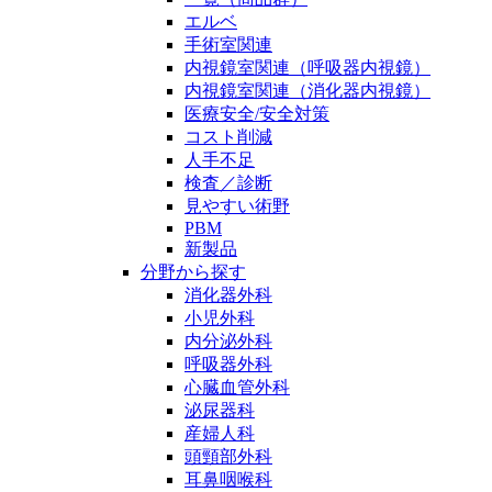
エルベ
手術室関連
内視鏡室関連（呼吸器内視鏡）
内視鏡室関連（消化器内視鏡）
医療安全/安全対策
コスト削減
人手不足
検査／診断
見やすい術野
PBM
新製品
分野から探す
消化器外科
小児外科
内分泌外科
呼吸器外科
心臓血管外科
泌尿器科
産婦人科
頭頸部外科
耳鼻咽喉科