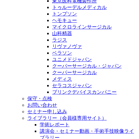
東京医科電機製作所
トゥルーデルメディカル
トンプソン
ヘモキュー
マイクロラインサージカル
山科精器
ラジス
リヴァノヴァ
ベラソン
ユニメドジャパン
クーパーサージカル・ジャパン
クーパーサージカル
メディス
セラコスジャパン
ブリンクデバイスカンパニー
保守・点検
お問い合わせ
セミナー申し込み
ライブラリー（会員様専用サイト）
学術レポート
講演会・セミナー動画・手術手技映像ライ
ブラリー