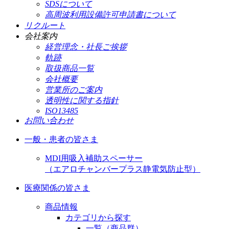
SDSについて
高周波利用設備許可申請書について
リクルート
会社案内
経営理念・社長ご挨拶
軌跡
取扱商品一覧
会社概要
営業所のご案内
透明性に関する指針
ISO13485
お問い合わせ
一般・患者の皆さま
MDI用吸入補助スペーサー
（エアロチャンバープラス静電気防止型）
医療関係の皆さま
商品情報
カテゴリから探す
一覧（商品群）