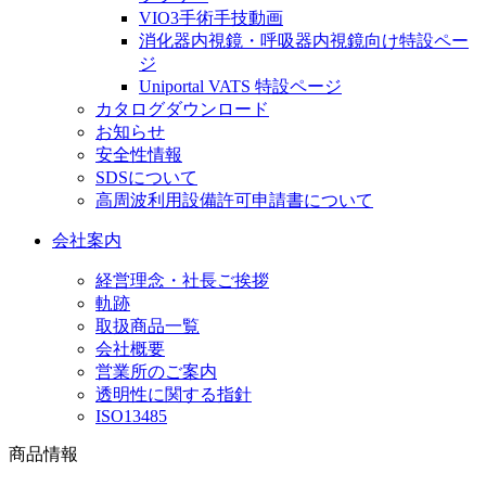
VIO3手術手技動画
消化器内視鏡・呼吸器内視鏡向け特設ペー
ジ
Uniportal VATS 特設ページ
カタログダウンロード
お知らせ
安全性情報
SDSについて
高周波利用設備許可申請書について
会社案内
経営理念・社長ご挨拶
軌跡
取扱商品一覧
会社概要
営業所のご案内
透明性に関する指針
ISO13485
商品情報