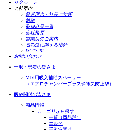
リクルート
会社案内
経営理念・社長ご挨拶
軌跡
取扱商品一覧
会社概要
営業所のご案内
透明性に関する指針
ISO13485
お問い合わせ
一般・患者の皆さま
MDI用吸入補助スペーサー
（エアロチャンバープラス静電気防止型）
医療関係の皆さま
商品情報
カテゴリから探す
一覧（商品群）
エルベ
手術室関連