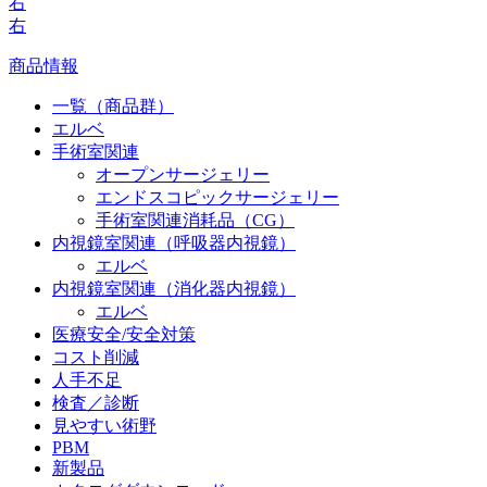
右
右
商品情報
一覧（商品群）
エルベ
手術室関連
オープンサージェリー
エンドスコピックサージェリー
手術室関連消耗品（CG）
内視鏡室関連（呼吸器内視鏡）
エルベ
内視鏡室関連（消化器内視鏡）
エルベ
医療安全/安全対策
コスト削減
人手不足
検査／診断
見やすい術野
PBM
新製品