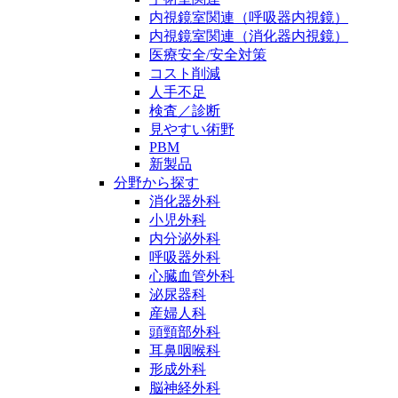
内視鏡室関連（呼吸器内視鏡）
内視鏡室関連（消化器内視鏡）
医療安全/安全対策
コスト削減
人手不足
検査／診断
見やすい術野
PBM
新製品
分野から探す
消化器外科
小児外科
内分泌外科
呼吸器外科
心臓血管外科
泌尿器科
産婦人科
頭頸部外科
耳鼻咽喉科
形成外科
脳神経外科