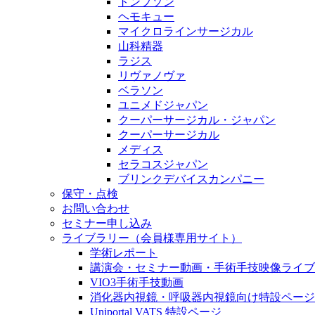
トンプソン
ヘモキュー
マイクロラインサージカル
山科精器
ラジス
リヴァノヴァ
ベラソン
ユニメドジャパン
クーパーサージカル・ジャパン
クーパーサージカル
メディス
セラコスジャパン
ブリンクデバイスカンパニー
保守・点検
お問い合わせ
セミナー申し込み
ライブラリー（会員様専用サイト）
学術レポート
講演会・セミナー動画・手術手技映像ライブ
VIO3手術手技動画
消化器内視鏡・呼吸器内視鏡向け特設ページ
Uniportal VATS 特設ページ