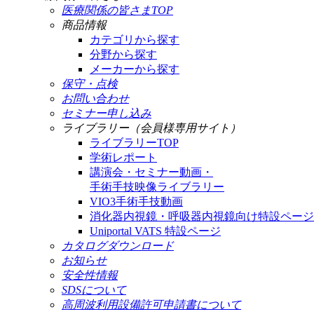
医療関係の皆さまTOP
商品情報
カテゴリから探す
分野から探す
メーカーから探す
保守・点検
お問い合わせ
セミナー申し込み
ライブラリー（会員様専用サイト）
ライブラリーTOP
学術レポート
講演会・セミナー動画・
手術手技映像ライブラリー
VIO3手術手技動画
消化器内視鏡・呼吸器内視鏡向け特設ページ
Uniportal VATS 特設ページ
カタログダウンロード
お知らせ
安全性情報
SDSについて
高周波利用設備許可申請書について