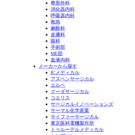
整形外科
消化器内科
呼吸器内科
救急
麻酔科
皮膚科
眼科
手術部
ME部
血液内科
メーカーから探す
ICメディカル
アスペンサージカル
エルベ
クーダサージカル
コエリス
サージカルイノベーションズ
サーマル化学産業
サイファーサージカル
東京医科電機製作所
トゥルーデルメディカル