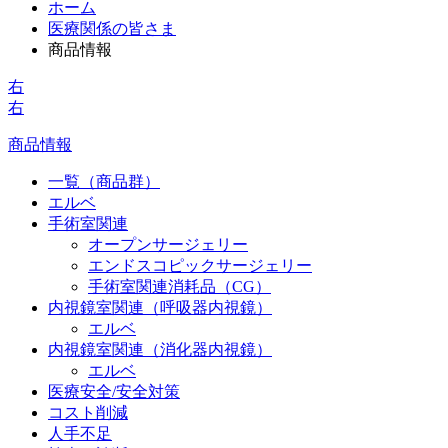
ホーム
医療関係の皆さま
商品情報
右
右
商品情報
一覧（商品群）
エルベ
手術室関連
オープンサージェリー
エンドスコピックサージェリー
手術室関連消耗品（CG）
内視鏡室関連（呼吸器内視鏡）
エルベ
内視鏡室関連（消化器内視鏡）
エルベ
医療安全/安全対策
コスト削減
人手不足