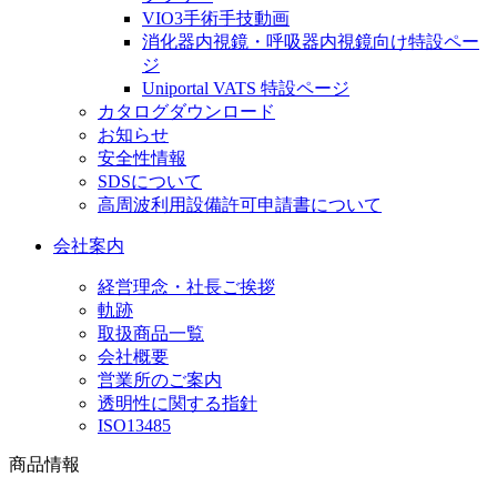
VIO3手術手技動画
消化器内視鏡・呼吸器内視鏡向け特設ペー
ジ
Uniportal VATS 特設ページ
カタログダウンロード
お知らせ
安全性情報
SDSについて
高周波利用設備許可申請書について
会社案内
経営理念・社長ご挨拶
軌跡
取扱商品一覧
会社概要
営業所のご案内
透明性に関する指針
ISO13485
商品情報