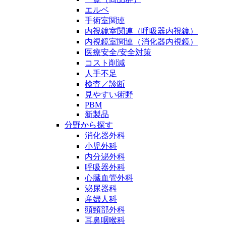
エルベ
手術室関連
内視鏡室関連（呼吸器内視鏡）
内視鏡室関連（消化器内視鏡）
医療安全/安全対策
コスト削減
人手不足
検査／診断
見やすい術野
PBM
新製品
分野から探す
消化器外科
小児外科
内分泌外科
呼吸器外科
心臓血管外科
泌尿器科
産婦人科
頭頸部外科
耳鼻咽喉科