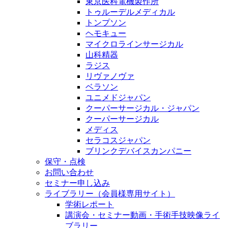
東京医科電機製作所
トゥルーデルメディカル
トンプソン
ヘモキュー
マイクロラインサージカル
山科精器
ラジス
リヴァノヴァ
ベラソン
ユニメドジャパン
クーパーサージカル・ジャパン
クーパーサージカル
メディス
セラコスジャパン
ブリンクデバイスカンパニー
保守・点検
お問い合わせ
セミナー申し込み
ライブラリー（会員様専用サイト）
学術レポート
講演会・セミナー動画・手術手技映像ライ
ブラリー