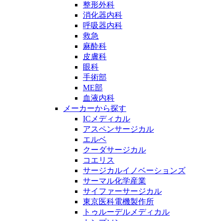
整形外科
消化器内科
呼吸器内科
救急
麻酔科
皮膚科
眼科
手術部
ME部
血液内科
メーカーから探す
ICメディカル
アスペンサージカル
エルベ
クーダサージカル
コエリス
サージカルイノベーションズ
サーマル化学産業
サイファーサージカル
東京医科電機製作所
トゥルーデルメディカル