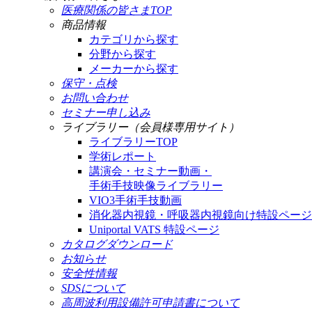
医療関係の皆さまTOP
商品情報
カテゴリから探す
分野から探す
メーカーから探す
保守・点検
お問い合わせ
セミナー申し込み
ライブラリー（会員様専用サイト）
ライブラリーTOP
学術レポート
講演会・セミナー動画・
手術手技映像ライブラリー
VIO3手術手技動画
消化器内視鏡・呼吸器内視鏡向け特設ページ
Uniportal VATS 特設ページ
カタログダウンロード
お知らせ
安全性情報
SDSについて
高周波利用設備許可申請書について