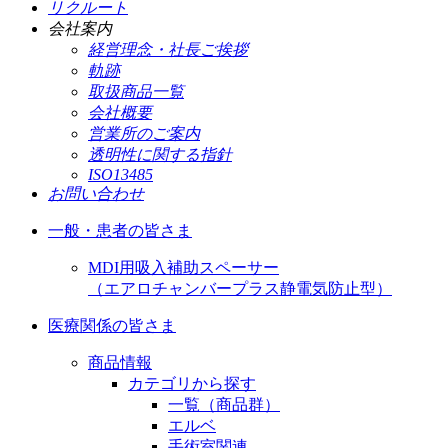
リクルート
会社案内
経営理念・社長ご挨拶
軌跡
取扱商品一覧
会社概要
営業所のご案内
透明性に関する指針
ISO13485
お問い合わせ
一般・患者の皆さま
MDI用吸入補助スペーサー
（エアロチャンバープラス静電気防止型）
医療関係の皆さま
商品情報
カテゴリから探す
一覧（商品群）
エルベ
手術室関連