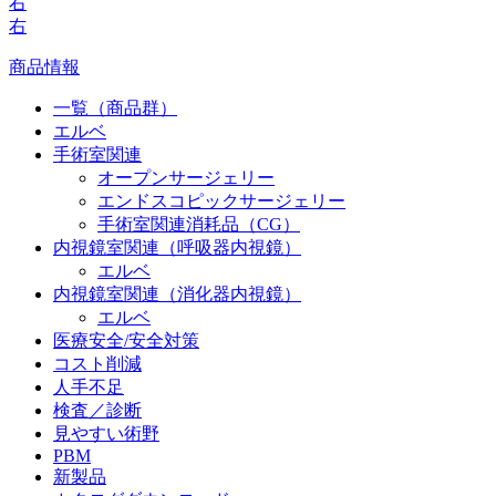
右
右
商品情報
一覧（商品群）
エルベ
手術室関連
オープンサージェリー
エンドスコピックサージェリー
手術室関連消耗品（CG）
内視鏡室関連（呼吸器内視鏡）
エルベ
内視鏡室関連（消化器内視鏡）
エルベ
医療安全/安全対策
コスト削減
人手不足
検査／診断
見やすい術野
PBM
新製品