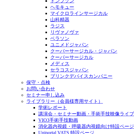
トンプソン
ヘモキュー
マイクロラインサージカル
山科精器
ラジス
リヴァノヴァ
ベラソン
ユニメドジャパン
クーパーサージカル・ジャパン
クーパーサージカル
メディス
セラコスジャパン
ブリンクデバイスカンパニー
保守・点検
お問い合わせ
セミナー申し込み
ライブラリー（会員様専用サイト）
学術レポート
講演会・セミナー動画・手術手技映像ライブ
VIO3手術手技動画
消化器内視鏡・呼吸器内視鏡向け特設ページ
Uniportal VATS 特設ページ