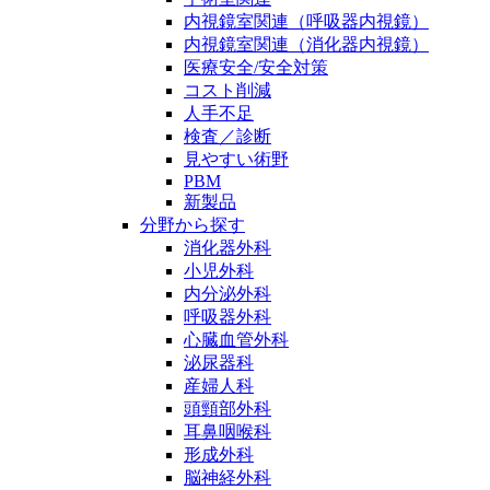
内視鏡室関連（呼吸器内視鏡）
内視鏡室関連（消化器内視鏡）
医療安全/安全対策
コスト削減
人手不足
検査／診断
見やすい術野
PBM
新製品
分野から探す
消化器外科
小児外科
内分泌外科
呼吸器外科
心臓血管外科
泌尿器科
産婦人科
頭頸部外科
耳鼻咽喉科
形成外科
脳神経外科