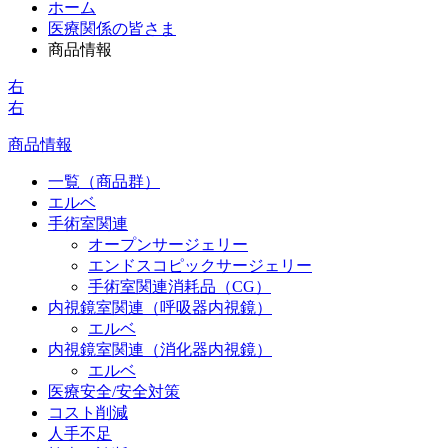
ホーム
医療関係の皆さま
商品情報
右
右
商品情報
一覧（商品群）
エルベ
手術室関連
オープンサージェリー
エンドスコピックサージェリー
手術室関連消耗品（CG）
内視鏡室関連（呼吸器内視鏡）
エルベ
内視鏡室関連（消化器内視鏡）
エルベ
医療安全/安全対策
コスト削減
人手不足