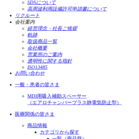
SDSについて
高周波利用設備許可申請書について
リクルート
会社案内
経営理念・社長ご挨拶
軌跡
取扱商品一覧
会社概要
営業所のご案内
透明性に関する指針
ISO13485
お問い合わせ
一般・患者の皆さま
MDI用吸入補助スペーサー
（エアロチャンバープラス静電気防止型）
医療関係の皆さま
商品情報
カテゴリから探す
一覧（商品群）