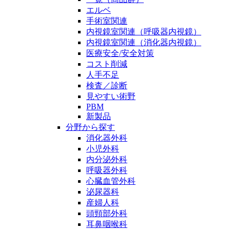
エルベ
手術室関連
内視鏡室関連（呼吸器内視鏡）
内視鏡室関連（消化器内視鏡）
医療安全/安全対策
コスト削減
人手不足
検査／診断
見やすい術野
PBM
新製品
分野から探す
消化器外科
小児外科
内分泌外科
呼吸器外科
心臓血管外科
泌尿器科
産婦人科
頭頸部外科
耳鼻咽喉科