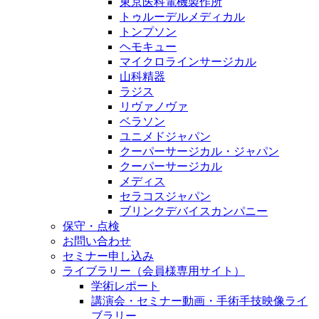
東京医科電機製作所
トゥルーデルメディカル
トンプソン
ヘモキュー
マイクロラインサージカル
山科精器
ラジス
リヴァノヴァ
ベラソン
ユニメドジャパン
クーパーサージカル・ジャパン
クーパーサージカル
メディス
セラコスジャパン
ブリンクデバイスカンパニー
保守・点検
お問い合わせ
セミナー申し込み
ライブラリー（会員様専用サイト）
学術レポート
講演会・セミナー動画・手術手技映像ライ
ブラリー