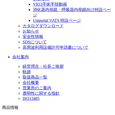
VIO3手術手技動画
消化器内視鏡・呼吸器内視鏡向け特設ペー
ジ
Uniportal VATS 特設ページ
カタログダウンロード
お知らせ
安全性情報
SDSについて
高周波利用設備許可申請書について
会社案内
経営理念・社長ご挨拶
軌跡
取扱商品一覧
会社概要
営業所のご案内
透明性に関する指針
ISO13485
商品情報