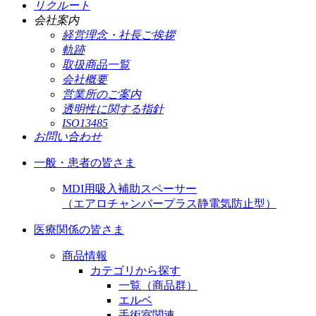
リクルート
会社案内
経営理念・社長ご挨拶
軌跡
取扱商品一覧
会社概要
営業所のご案内
透明性に関する指針
ISO13485
お問い合わせ
一般・患者の皆さま
MDI用吸入補助スペーサー
（エアロチャンバープラス静電気防止型）
医療関係の皆さま
商品情報
カテゴリから探す
一覧（商品群）
エルベ
手術室関連