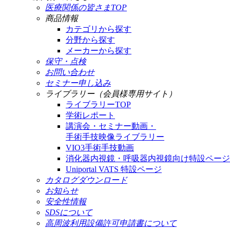
医療関係の皆さまTOP
商品情報
カテゴリから探す
分野から探す
メーカーから探す
保守・点検
お問い合わせ
セミナー申し込み
ライブラリー（会員様専用サイト）
ライブラリーTOP
学術レポート
講演会・セミナー動画・
手術手技映像ライブラリー
VIO3手術手技動画
消化器内視鏡・呼吸器内視鏡向け特設ページ
Uniportal VATS 特設ページ
カタログダウンロード
お知らせ
安全性情報
SDSについて
高周波利用設備許可申請書について