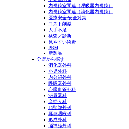
内視鏡室関連（呼吸器内視鏡）
内視鏡室関連（消化器内視鏡）
医療安全/安全対策
コスト削減
人手不足
検査／診断
見やすい術野
PBM
新製品
分野から探す
消化器外科
小児外科
内分泌外科
呼吸器外科
心臓血管外科
泌尿器科
産婦人科
頭頸部外科
耳鼻咽喉科
形成外科
脳神経外科