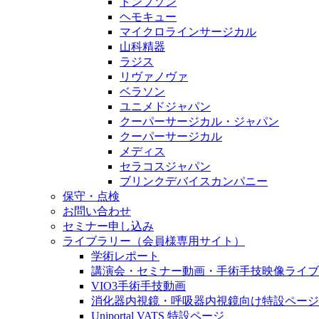
トンプソン
ヘモキュー
マイクロラインサージカル
山科精器
ラジス
リヴァノヴァ
ベラソン
ユニメドジャパン
クーパーサージカル・ジャパン
クーパーサージカル
メディス
セラコスジャパン
ブリンクデバイスカンパニー
保守・点検
お問い合わせ
セミナー申し込み
ライブラリー（会員様専用サイト）
学術レポート
講演会・セミナー動画・手術手技映像ライブ
VIO3手術手技動画
消化器内視鏡・呼吸器内視鏡向け特設ページ
Uniportal VATS 特設ページ