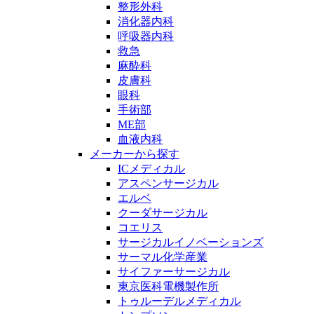
整形外科
消化器内科
呼吸器内科
救急
麻酔科
皮膚科
眼科
手術部
ME部
血液内科
メーカーから探す
ICメディカル
アスペンサージカル
エルベ
クーダサージカル
コエリス
サージカルイノベーションズ
サーマル化学産業
サイファーサージカル
東京医科電機製作所
トゥルーデルメディカル