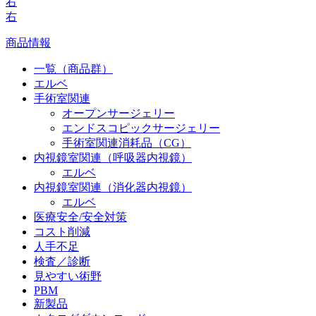
右
右
商品情報
一覧（商品群）
エルベ
手術室関連
オープンサージェリー
エンドスコピックサージェリー
手術室関連消耗品（CG）
内視鏡室関連（呼吸器内視鏡）
エルベ
内視鏡室関連（消化器内視鏡）
エルベ
医療安全/安全対策
コスト削減
人手不足
検査／診断
見やすい術野
PBM
新製品