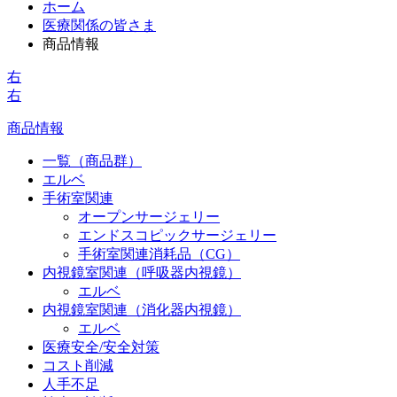
ホーム
医療関係の皆さま
商品情報
右
右
商品情報
一覧（商品群）
エルベ
手術室関連
オープンサージェリー
エンドスコピックサージェリー
手術室関連消耗品（CG）
内視鏡室関連（呼吸器内視鏡）
エルベ
内視鏡室関連（消化器内視鏡）
エルベ
医療安全/安全対策
コスト削減
人手不足