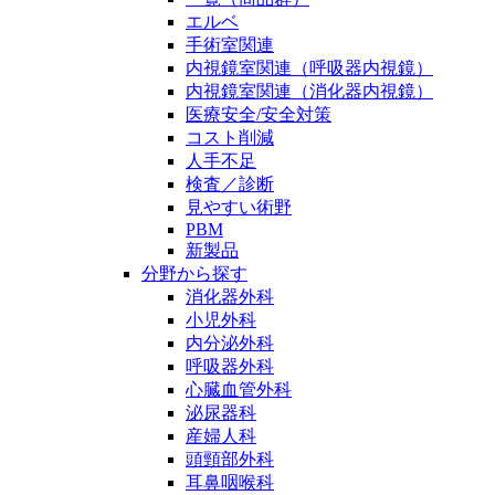
エルベ
手術室関連
内視鏡室関連（呼吸器内視鏡）
内視鏡室関連（消化器内視鏡）
医療安全/安全対策
コスト削減
人手不足
検査／診断
見やすい術野
PBM
新製品
分野から探す
消化器外科
小児外科
内分泌外科
呼吸器外科
心臓血管外科
泌尿器科
産婦人科
頭頸部外科
耳鼻咽喉科