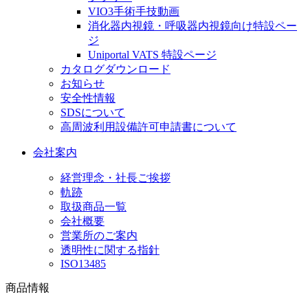
VIO3手術手技動画
消化器内視鏡・呼吸器内視鏡向け特設ペー
ジ
Uniportal VATS 特設ページ
カタログダウンロード
お知らせ
安全性情報
SDSについて
高周波利用設備許可申請書について
会社案内
経営理念・社長ご挨拶
軌跡
取扱商品一覧
会社概要
営業所のご案内
透明性に関する指針
ISO13485
商品情報