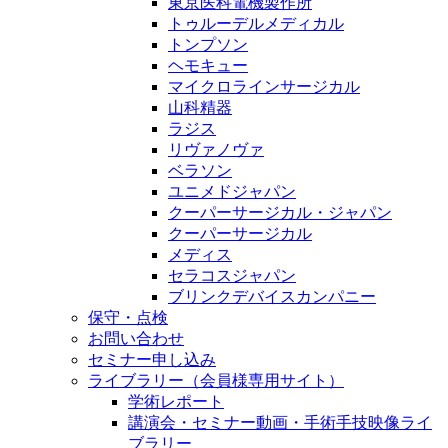
東京医科電機製作所
トゥルーデルメディカル
トンプソン
ヘモキュー
マイクロラインサージカル
山科精器
ラジス
リヴァノヴァ
ベラソン
ユニメドジャパン
クーパーサージカル・ジャパン
クーパーサージカル
メディス
セラコスジャパン
ブリンクデバイスカンパニー
保守・点検
お問い合わせ
セミナー申し込み
ライブラリー（会員様専用サイト）
学術レポート
講演会・セミナー動画・手術手技映像ライ
ブラリー