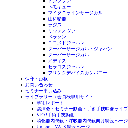
トンプソン
ヘモキュー
マイクロラインサージカル
山科精器
ラジス
リヴァノヴァ
ベラソン
ユニメドジャパン
クーパーサージカル・ジャパン
クーパーサージカル
メディス
セラコスジャパン
ブリンクデバイスカンパニー
保守・点検
お問い合わせ
セミナー申し込み
ライブラリー（会員様専用サイト）
学術レポート
講演会・セミナー動画・手術手技映像ライブ
VIO3手術手技動画
消化器内視鏡・呼吸器内視鏡向け特設ページ
Uniportal VATS 特設ページ