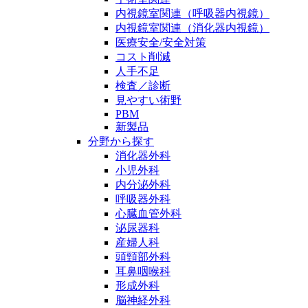
内視鏡室関連（呼吸器内視鏡）
内視鏡室関連（消化器内視鏡）
医療安全/安全対策
コスト削減
人手不足
検査／診断
見やすい術野
PBM
新製品
分野から探す
消化器外科
小児外科
内分泌外科
呼吸器外科
心臓血管外科
泌尿器科
産婦人科
頭頸部外科
耳鼻咽喉科
形成外科
脳神経外科