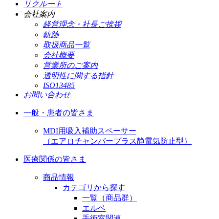
リクルート
会社案内
経営理念・社長ご挨拶
軌跡
取扱商品一覧
会社概要
営業所のご案内
透明性に関する指針
ISO13485
お問い合わせ
一般・患者の皆さま
MDI用吸入補助スペーサー
（エアロチャンバープラス静電気防止型）
医療関係の皆さま
商品情報
カテゴリから探す
一覧（商品群）
エルベ
手術室関連