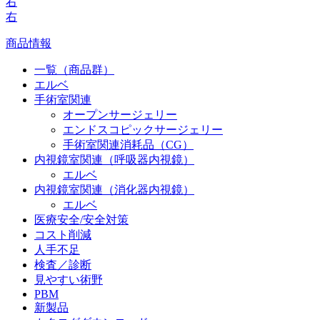
右
右
商品情報
一覧（商品群）
エルベ
手術室関連
オープンサージェリー
エンドスコピックサージェリー
手術室関連消耗品（CG）
内視鏡室関連（呼吸器内視鏡）
エルベ
内視鏡室関連（消化器内視鏡）
エルベ
医療安全/安全対策
コスト削減
人手不足
検査／診断
見やすい術野
PBM
新製品