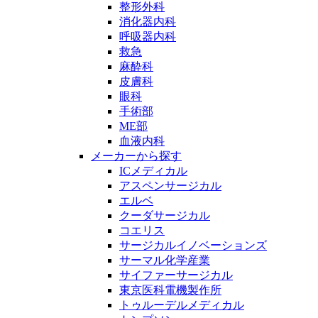
整形外科
消化器内科
呼吸器内科
救急
麻酔科
皮膚科
眼科
手術部
ME部
血液内科
メーカーから探す
ICメディカル
アスペンサージカル
エルベ
クーダサージカル
コエリス
サージカルイノベーションズ
サーマル化学産業
サイファーサージカル
東京医科電機製作所
トゥルーデルメディカル