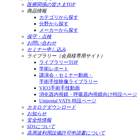
医療関係の皆さまTOP
商品情報
カテゴリから探す
分野から探す
メーカーから探す
保守・点検
お問い合わせ
セミナー申し込み
ライブラリー（会員様専用サイト）
ライブラリーTOP
学術レポート
講演会・セミナー動画・
手術手技映像ライブラリー
VIO3手術手技動画
消化器内視鏡・呼吸器内視鏡向け特設ページ
Uniportal VATS 特設ページ
カタログダウンロード
お知らせ
安全性情報
SDSについて
高周波利用設備許可申請書について