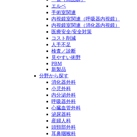
エルベ
手術室関連
内視鏡室関連（呼吸器内視鏡）
内視鏡室関連（消化器内視鏡）
医療安全/安全対策
コスト削減
人手不足
検査／診断
見やすい術野
PBM
新製品
分野から探す
消化器外科
小児外科
内分泌外科
呼吸器外科
心臓血管外科
泌尿器科
産婦人科
頭頸部外科
耳鼻咽喉科