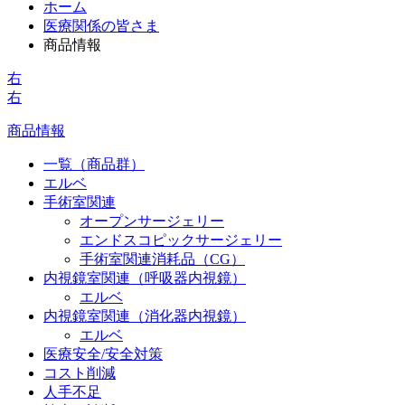
ホーム
医療関係の皆さま
商品情報
右
右
商品情報
一覧（商品群）
エルベ
手術室関連
オープンサージェリー
エンドスコピックサージェリー
手術室関連消耗品（CG）
内視鏡室関連（呼吸器内視鏡）
エルベ
内視鏡室関連（消化器内視鏡）
エルベ
医療安全/安全対策
コスト削減
人手不足