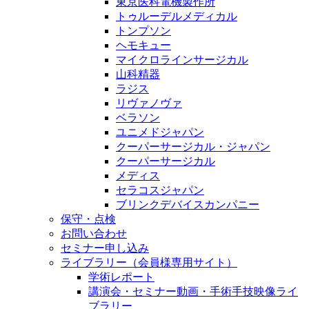
東京医科電機製作所
トゥルーデルメディカル
トンプソン
ヘモキュー
マイクロラインサージカル
山科精器
ラジス
リヴァノヴァ
ベラソン
ユニメドジャパン
クーパーサージカル・ジャパン
クーパーサージカル
メディス
セラコスジャパン
ブリンクデバイスカンパニー
保守・点検
お問い合わせ
セミナー申し込み
ライブラリー（会員様専用サイト）
学術レポート
講演会・セミナー動画・手術手技映像ライ
ブラリー