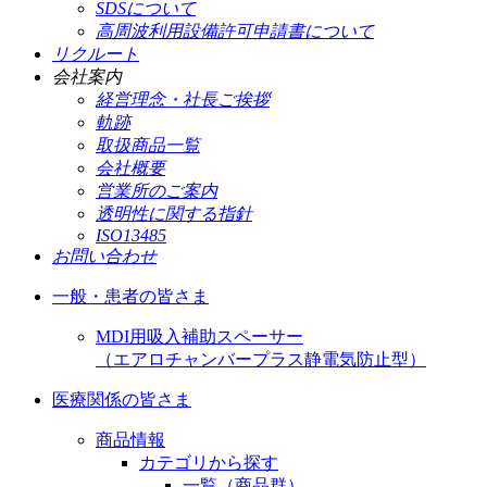
SDSについて
高周波利用設備許可申請書について
リクルート
会社案内
経営理念・社長ご挨拶
軌跡
取扱商品一覧
会社概要
営業所のご案内
透明性に関する指針
ISO13485
お問い合わせ
一般・患者の皆さま
MDI用吸入補助スペーサー
（エアロチャンバープラス静電気防止型）
医療関係の皆さま
商品情報
カテゴリから探す
一覧（商品群）