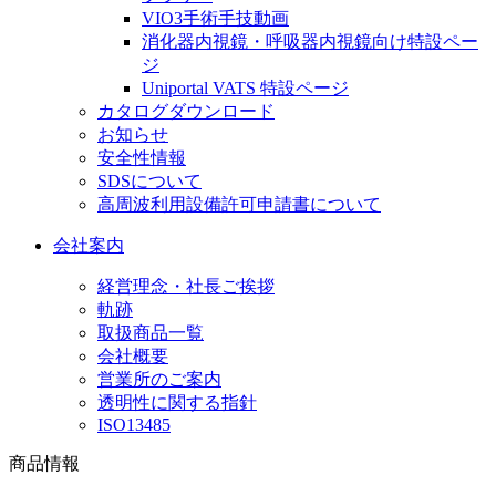
VIO3手術手技動画
消化器内視鏡・呼吸器内視鏡向け特設ペー
ジ
Uniportal VATS 特設ページ
カタログダウンロード
お知らせ
安全性情報
SDSについて
高周波利用設備許可申請書について
会社案内
経営理念・社長ご挨拶
軌跡
取扱商品一覧
会社概要
営業所のご案内
透明性に関する指針
ISO13485
商品情報