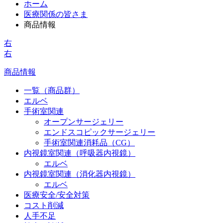
ホーム
医療関係の皆さま
商品情報
右
右
商品情報
一覧（商品群）
エルベ
手術室関連
オープンサージェリー
エンドスコピックサージェリー
手術室関連消耗品（CG）
内視鏡室関連（呼吸器内視鏡）
エルベ
内視鏡室関連（消化器内視鏡）
エルベ
医療安全/安全対策
コスト削減
人手不足