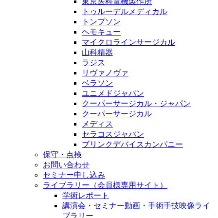
東京医科電機製作所
トゥルーデルメディカル
トンプソン
ヘモキュー
マイクロラインサージカル
山科精器
ラジス
リヴァノヴァ
ベラソン
ユニメドジャパン
クーパーサージカル・ジャパン
クーパーサージカル
メディス
セラコスジャパン
ブリンクデバイスカンパニー
保守・点検
お問い合わせ
セミナー申し込み
ライブラリー（会員様専用サイト）
学術レポート
講演会・セミナー動画・手術手技映像ライ
ブラリー