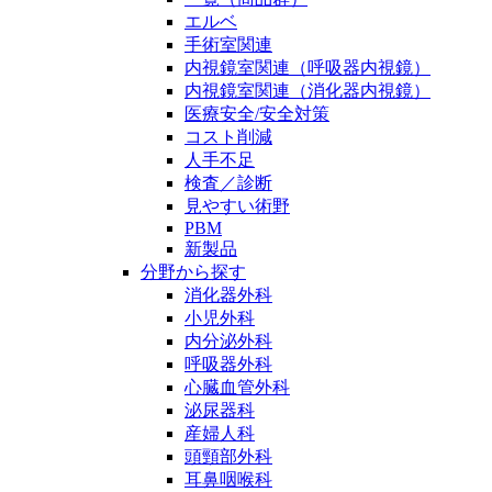
エルベ
手術室関連
内視鏡室関連（呼吸器内視鏡）
内視鏡室関連（消化器内視鏡）
医療安全/安全対策
コスト削減
人手不足
検査／診断
見やすい術野
PBM
新製品
分野から探す
消化器外科
小児外科
内分泌外科
呼吸器外科
心臓血管外科
泌尿器科
産婦人科
頭頸部外科
耳鼻咽喉科