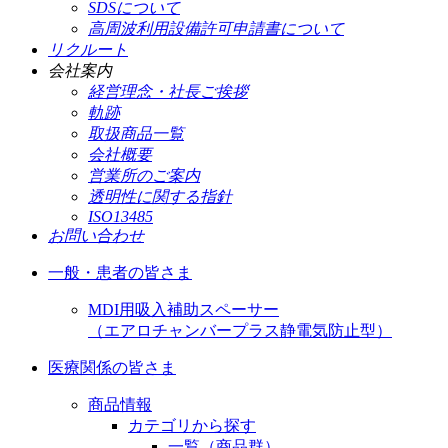
SDSについて
高周波利用設備許可申請書について
リクルート
会社案内
経営理念・社長ご挨拶
軌跡
取扱商品一覧
会社概要
営業所のご案内
透明性に関する指針
ISO13485
お問い合わせ
一般・患者の皆さま
MDI用吸入補助スペーサー
（エアロチャンバープラス静電気防止型）
医療関係の皆さま
商品情報
カテゴリから探す
一覧（商品群）