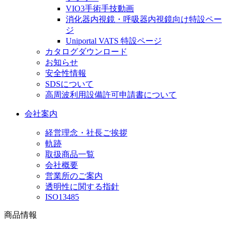
VIO3手術手技動画
消化器内視鏡・呼吸器内視鏡向け特設ペー
ジ
Uniportal VATS 特設ページ
カタログダウンロード
お知らせ
安全性情報
SDSについて
高周波利用設備許可申請書について
会社案内
経営理念・社長ご挨拶
軌跡
取扱商品一覧
会社概要
営業所のご案内
透明性に関する指針
ISO13485
商品情報