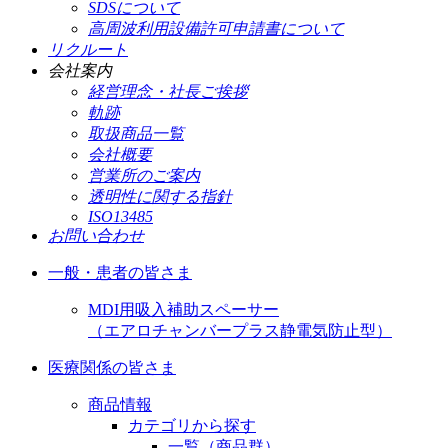
SDSについて
高周波利用設備許可申請書について
リクルート
会社案内
経営理念・社長ご挨拶
軌跡
取扱商品一覧
会社概要
営業所のご案内
透明性に関する指針
ISO13485
お問い合わせ
一般・患者の皆さま
MDI用吸入補助スペーサー
（エアロチャンバープラス静電気防止型）
医療関係の皆さま
商品情報
カテゴリから探す
一覧（商品群）