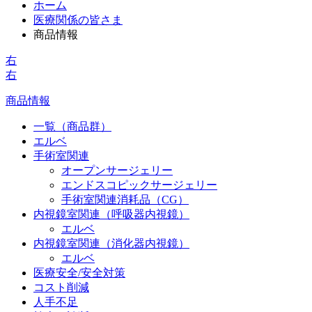
ホーム
医療関係の皆さま
商品情報
右
右
商品情報
一覧（商品群）
エルベ
手術室関連
オープンサージェリー
エンドスコピックサージェリー
手術室関連消耗品（CG）
内視鏡室関連（呼吸器内視鏡）
エルベ
内視鏡室関連（消化器内視鏡）
エルベ
医療安全/安全対策
コスト削減
人手不足