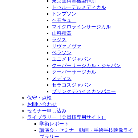
東京医科電機製作所
トゥルーデルメディカル
トンプソン
ヘモキュー
マイクロラインサージカル
山科精器
ラジス
リヴァノヴァ
ベラソン
ユニメドジャパン
クーパーサージカル・ジャパン
クーパーサージカル
メディス
セラコスジャパン
ブリンクデバイスカンパニー
保守・点検
お問い合わせ
セミナー申し込み
ライブラリー（会員様専用サイト）
学術レポート
講演会・セミナー動画・手術手技映像ライ
ブラリー