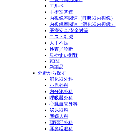
エルベ
手術室関連
内視鏡室関連（呼吸器内視鏡）
内視鏡室関連（消化器内視鏡）
医療安全/安全対策
コスト削減
人手不足
検査／診断
見やすい術野
PBM
新製品
分野から探す
消化器外科
小児外科
内分泌外科
呼吸器外科
心臓血管外科
泌尿器科
産婦人科
頭頸部外科
耳鼻咽喉科