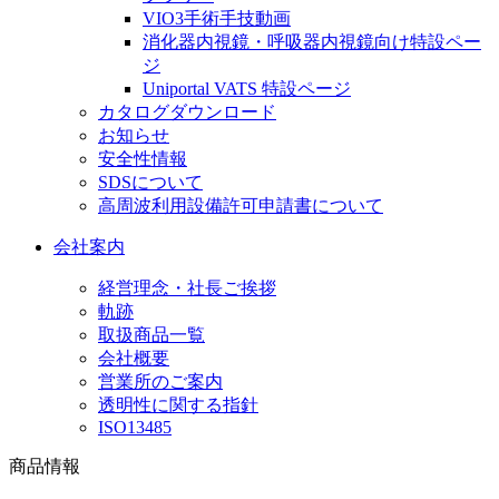
VIO3手術手技動画
消化器内視鏡・呼吸器内視鏡向け特設ペー
ジ
Uniportal VATS 特設ページ
カタログダウンロード
お知らせ
安全性情報
SDSについて
高周波利用設備許可申請書について
会社案内
経営理念・社長ご挨拶
軌跡
取扱商品一覧
会社概要
営業所のご案内
透明性に関する指針
ISO13485
商品情報